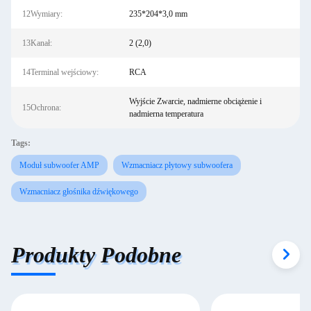
12Wymiary:
235*204*3,0 mm
13Kanał:
2 (2,0)
14Terminal wejściowy:
RCA
Wyjście Zwarcie, nadmierne obciążenie i
15Ochrona:
nadmierna temperatura
Tags:
Moduł subwoofer AMP
Wzmacniacz płytowy subwoofera
Wzmacniacz głośnika dźwiękowego
Produkty Podobne