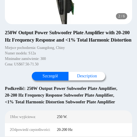
2
/
6
250W Output Power Subwoofer Plate Amplifier with 20-200
Hz Frequency Response and <1% Total Harmonic Distortion
Miejsce pochodzenia: Guangdong, Chiny
Numer modelu: S12a
Minimalne zamówienie: 300
Cena: US$67.50-71.50
Szczegół
Description
Podkreślić:
250W Output Power Subwoofer Plate Amplifier
,
20-200 Hz Frequency Response Subwoofer Plate Amplifier
,
<1% Total Harmonic Distortion Subwoofer Plate Amplifier
1Moc wyjściowa:
250 W.
2Odpowiedź częstotliwości:
20-200 Hz