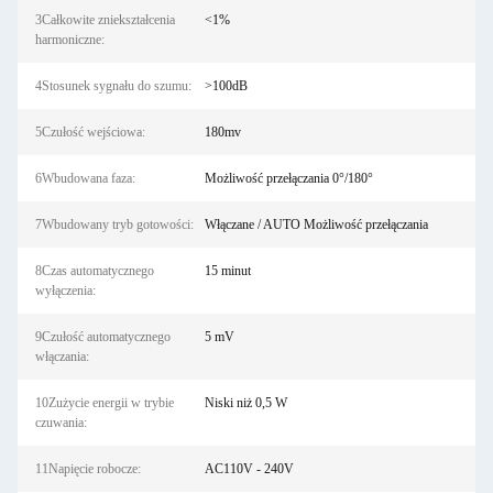
3Całkowite zniekształcenia
<1%
harmoniczne:
4Stosunek sygnału do szumu:
>100dB
5Czułość wejściowa:
180mv
6Wbudowana faza:
Możliwość przełączania 0°/180°
7Wbudowany tryb gotowości:
Włączane / AUTO Możliwość przełączania
8Czas automatycznego
15 minut
wyłączenia:
9Czułość automatycznego
5 mV
włączania:
10Zużycie energii w trybie
Niski niż 0,5 W
czuwania:
11Napięcie robocze:
AC110V - 240V