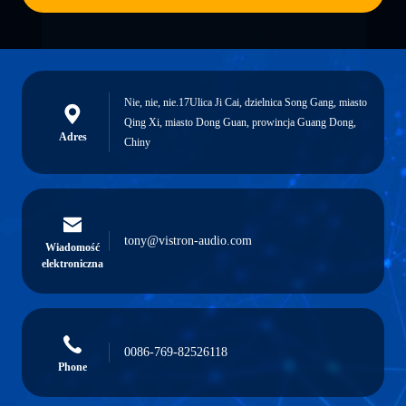
Nie, nie, nie.17Ulica Ji Cai, dzielnica Song Gang, miasto
Qing Xi, miasto Dong Guan, prowincja Guang Dong,
Adres
Chiny
tony@vistron-audio.com
Wiadomość
elektroniczna
0086-769-82526118
Phone