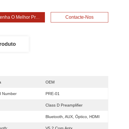
enha O Melhor Preço
Contacte-Nos
roduto
a
OEM
l Number
PRE-01
Class D Preamplifier
Bluetooth, AUX, Óptico, HDMI
ooth:
V5.2 Com Aptx