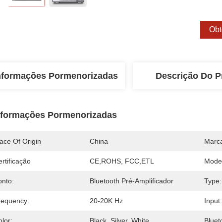
Obt
nformações Pormenorizadas
Descrição Do P
nformações Pormenorizadas
ace Of Origin
China
Marc
rtificação
CE,ROHS, FCC,ETL
Mode
onto:
Bluetooth Pré-Amplificador
Type:
requency:
20-20K Hz
Input:
lor:
Black, Silver, White
Bluet