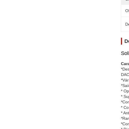
O
D
D
Sol
Cara
*Des
DAC 
*Vár
*Saí
* Op
* Su
*Com
* Co
* An
*Ran
*Con