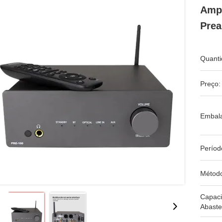
Ampl
Prea
Quanti
Preço:
Embal
Períod
Métod
Capac
Abaste