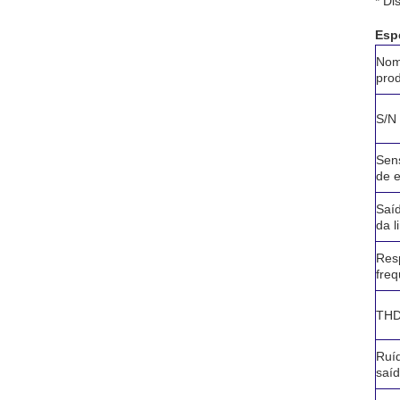
* Di
Esp
Nom
pro
S/N
Sens
de 
Saíd
da l
Res
freq
TH
Ruí
saí