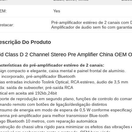
EM:
Yes
Pré-amplificador estéreo de 2 canais com
estacar:
Amplificador de áudio sem fio com garanti
escrição Do Produto
id Class D 2 Channel Stereo Pre Amplifier China OEM 
cterísticas do pré-amplificador estéreo de 2 canais:
ign compacto e elegante, caixa mental e painel frontal de alumínio.
incorporado, pré-amplificador Bluetooth
ias entradas incluindo Toslink Optical, RCA estéreo, áudio de 3,5 mm
da: saída de subwoofer, pré-saída RCA
tical em aceita até 192kb,24bit
porte de reprodução em segundo plano, funções de controlo do comand
ando remoto com botões de ligação/desligação distintos
nsumo de energia em modo de espera de 0,5 W conforme especificaç
tenna pré-amplificador para melhor transmissor Blue-tooth
go Bluetooth 10 metros, com reparação automática
strução do chassi ultra rígido para minimizar os efeitos das vibrações