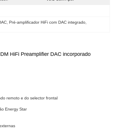
 DAC
, 
Pré-amplificador HiFi com DAC integrado
, 
a
ODM HiFi Preamplifier DAC incorporado
o remoto e do selector frontal
ão Energy Star
 externas