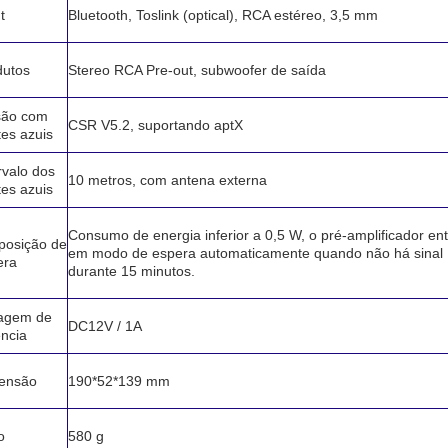
t
Bluetooth, Toslink (optical), RCA estéreo, 3,5 mm
dutos
Stereo RCA Pre-out, subwoofer de saída
são com
CSR V5.2, suportando aptX
es azuis
rvalo dos
10 metros, com antena externa
es azuis
Consumo de energia inferior a 0,5 W, o pré-amplificador en
posição de
em modo de espera automaticamente quando não há sinal
era
durante 15 minutos.
tagem de
DC12V / 1A
ncia
ensão
190*52*139 mm
o
580 g