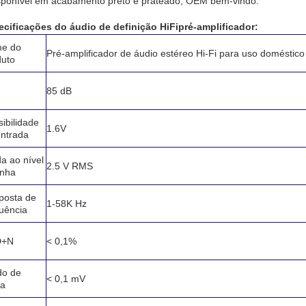
sponível em acabamento preto e prateado, OEM bem-vindo.
ecificações do áudio de definição HiFi
pré-amplificador
:
e do
Pré-amplificador de áudio estéreo Hi-Fi para uso doméstico
duto
85 dB
ibilidade
1.6V
entrada
a ao nível
2.5 V RMS
inha
posta de
1-58K Hz
uência
D+N
< 0,1%
do de
< 0,1 mV
da