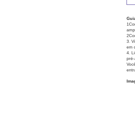
Gui
1Con
ampl
2Co
3. V
em d
4. L
pré-
Você
entr
Imag