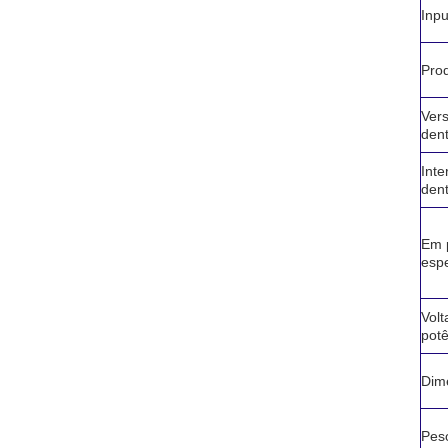
Inpu
Pro
Ver
dent
Inte
dent
Em 
esp
Vol
potê
Dim
Pes