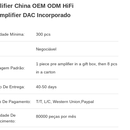
ifier China OEM ODM HiFi
mplifier DAC Incorporado
dade Mínima:
300 pcs
Negociável
1 piece pre amplifier in a gift box, then 8 pcs
agem Padrão:
in a carton
o De Entrega:
40-50 days
o De Pagamento:
T/T, L/C, Western Union,Paypal
idade De
80000 peças por mês
cimento: