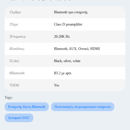
1Άρθρο:
Bluetooth προ ενισχυτής
2Type:
Class D preamplifier
3Frequency:
20-20K Hz
4Εισόδους:
Bluetooth, AUX, Οπτικό, HDMI
5Color:
Black, silver, white
6Bluetooth:
Β5.2 με aptx
7OEM:
Yes
Tags:
Ενισχυτής δέκτη Bluetooth
Πιστοποιητές στερεοφωνικών ενισχυτών
Δυναμικό DAC