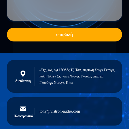
υποβολή
- Όχι, όχι, όχι.17Οδός Τζι Τσάι, περιοχή Σονγκ Γκανγκ,
πόλη Τσινγκ Σι, πόλη Ντονγκ Γκουάν, επαρχία
Διεύθυνση
Γκουάνγκ Ντονγκ, Κίνα
tony@vistron-audio.com
Ηλεκτρονικό