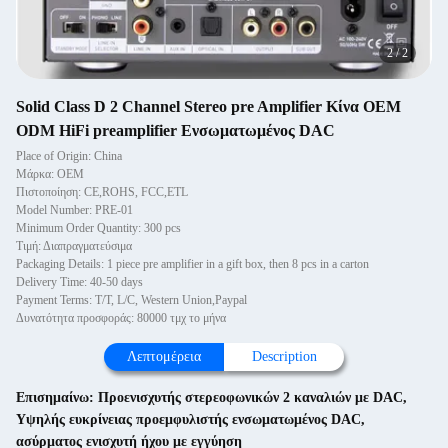
2
/
2
Solid Class D 2 Channel Stereo pre Amplifier Κίνα OEM
ODM HiFi preamplifier Ενσωματωμένος DAC
Place of Origin: China
Μάρκα: OEM
Πιστοποίηση: CE,ROHS, FCC,ETL
Model Number: PRE-01
Minimum Order Quantity: 300 pcs
Τιμή: Διαπραγματεύσιμα
Packaging Details: 1 piece pre amplifier in a gift box, then 8 pcs in a carton
Delivery Time: 40-50 days
Payment Terms: T/T, L/C, Western Union,Paypal
Δυνατότητα προσφοράς: 80000 τμχ το μήνα
Λεπτομέρεια
Description
Επισημαίνω:
Προενισχυτής στερεοφωνικών 2 καναλιών με DAC
,
Υψηλής ευκρίνειας προεμφυλιστής ενσωματωμένος DAC
,
ασύρματος ενισχυτή ήχου με εγγύηση