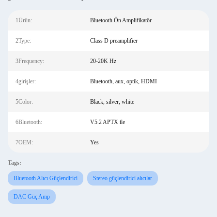
1Ürün:
Bluetooth Ön Amplifikatör
2Type:
Class D preamplifier
3Frequency:
20-20K Hz
4girişler:
Bluetooth, aux, optik, HDMI
5Color:
Black, silver, white
6Bluetooth:
V5.2 APTX ile
7OEM:
Yes
Tags:
Bluetooth Alıcı Güçlendirici
Stereo güçlendirici alıcılar
DAC Güç Amp