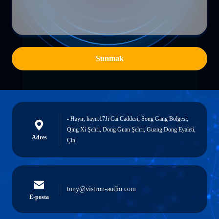
Sunmak
- Hayır, hayır.17Ji Cai Caddesi, Song Gang Bölgesi,
Qing Xi Şehri, Dong Guan Şehri, Guang Dong Eyaleti,
Adres
Çin
tony@vistron-audio.com
E-posta