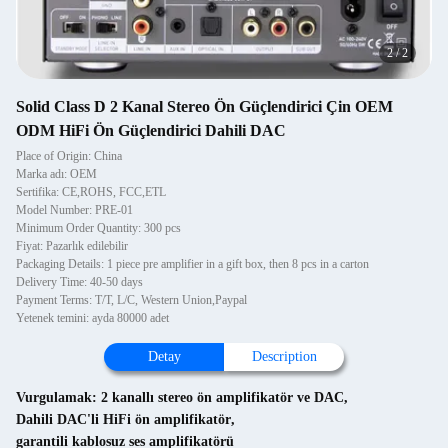
2
/
2
Solid Class D 2 Kanal Stereo Ön Güçlendirici Çin OEM
ODM HiFi Ön Güçlendirici Dahili DAC
Place of Origin: China
Marka adı: OEM
Sertifika: CE,ROHS, FCC,ETL
Model Number: PRE-01
Minimum Order Quantity: 300 pcs
Fiyat: Pazarlık edilebilir
Packaging Details: 1 piece pre amplifier in a gift box, then 8 pcs in a carton
Delivery Time: 40-50 days
Payment Terms: T/T, L/C, Western Union,Paypal
Yetenek temini: ayda 80000 adet
Detay
Description
Vurgulamak:
2 kanallı stereo ön amplifikatör ve DAC
,
Dahili DAC'li HiFi ön amplifikatör
,
garantili kablosuz ses amplifikatörü