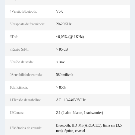
4Versão Bluetooth:
V5.0
5Resposta de frequência:
20-20KHz
6Thd:
<0,05% (@ 1KHz)
7Razão S/N.:
> 95 dB
8Ruído de saída:
<1mv
9Sensibilidade entrada:
580 milivolt
10Eficiência:
> 85%
11Tensão de trabalho:
AC 110-240V/50Hz
12Canais:
2.1 (2 alto -falante, 1 subwoofer)
Bluetooth, HD-Mi (ARC/CEC), linha em (3,5
13Métodos de entrada:
mm), óptico, coaxial