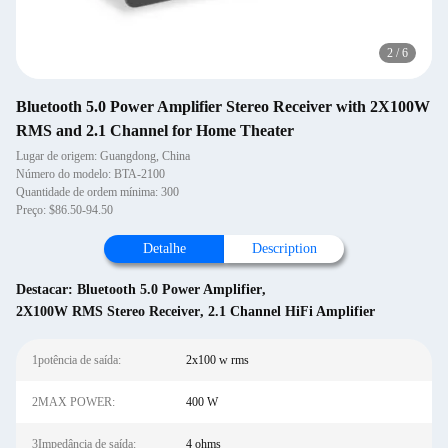
2
/
6
Bluetooth 5.0 Power Amplifier Stereo Receiver with 2X100W
RMS and 2.1 Channel for Home Theater
Lugar de origem: Guangdong, China
Número do modelo: BTA-2100
Quantidade de ordem mínima: 300
Preço: $86.50-94.50
Detalhe
Description
Destacar:
Bluetooth 5.0 Power Amplifier
,
2X100W RMS Stereo Receiver
,
2.1 Channel HiFi Amplifier
1potência de saída:
2x100 w rms
2MAX POWER:
400 W
3Impedância de saída:
4 ohms