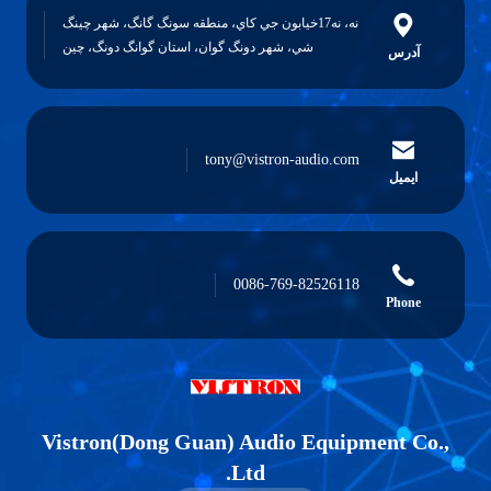
نه، نه17خيابون جي کاي، منطقه سونگ گانگ، شهر چينگ
شي، شهر دونگ گوان، استان گوانگ دونگ، چين
آدرس
tony@vistron-audio.com
ایمیل
0086-769-82526118
Phone
Vistron(Dong Guan) Audio Equipment Co.,
Ltd.