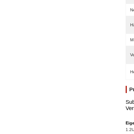
N
Hä
M
Ve
H
P
Sub
Ver
Eig
1.2U