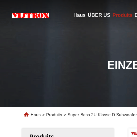
Haus
ÜBER US
Produits
E
EINZ
Haus
>
Produits
>
Super Bass 2U Klasse D Subwoofer
Produits