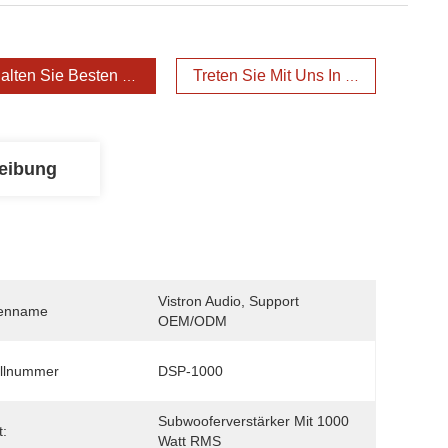
alten Sie Besten Preis
Treten Sie Mit Uns In Verbindung
eibung
Vistron Audio, Support 
enname
OEM/ODM
llnummer
DSP-1000
Subwooferverstärker Mit 1000 
:
Watt RMS