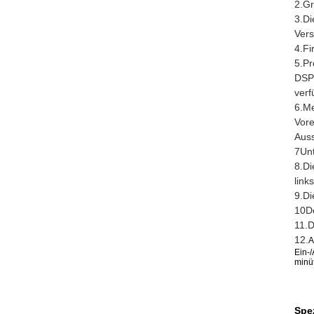
2.Gr
3.Di
Vers
4.F
5.Pr
DSP-
verf
6.Me
Vore
Auss
7Unt
8.Di
link
9.Di
10De
11.D
12.
A
Ein-
minü
Spe