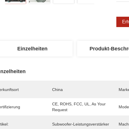
Erh
Einzelheiten
Produkt-Beschr
inzelheiten
rkunftsort
China
Mark
CE, ROHS, FCC, UL, As Your 
rtifizierung
Mode
Request
tikel:
Subwoofer-Leistungsverstärker
Macht