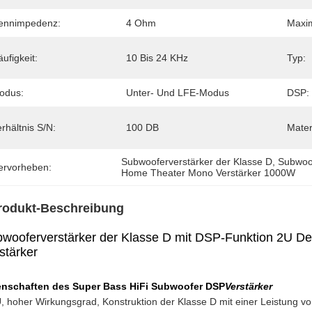
ennimpedenz:
4 Ohm
Maxim
ufigkeit:
10 Bis 24 KHz
Typ:
odus:
Unter- Und LFE-Modus
DSP:
rhältnis S/N:
100 DB
Mater
Subwooferverstärker der Klasse D
, 
Subwoof
ervorheben:
Home Theater Mono Verstärker 1000W
rodukt-Beschreibung
wooferverstärker der Klasse D mit DSP-Funktion 2U
stärker
enschaften des Super Bass HiFi Subwoofer DSP
Verstärker
, hoher Wirkungsgrad, Konstruktion der Klasse D mit einer Leistung 