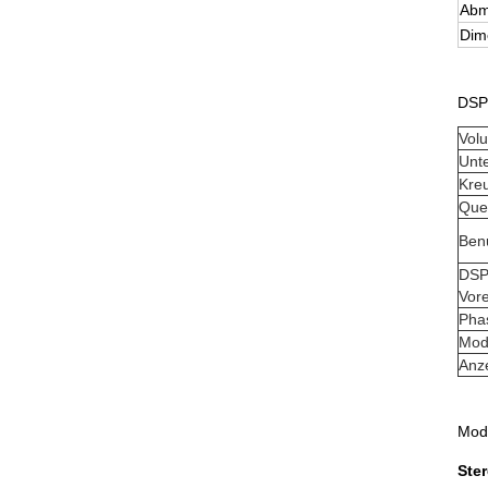
Abm
Dim
DSP-
Vol
Unte
Kre
Que
Ben
DSP
Vore
Pha
Mod
Anz
Mod
Ste