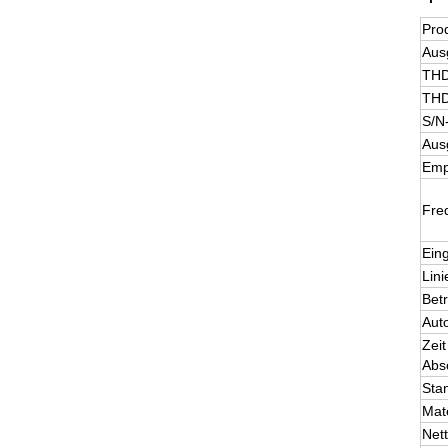
Pro
Aus
THD
THD
S/N-
Aus
Emp
Fre
Ein
Lin
Bet
Auto
Zei
Abs
Sta
Mate
Net