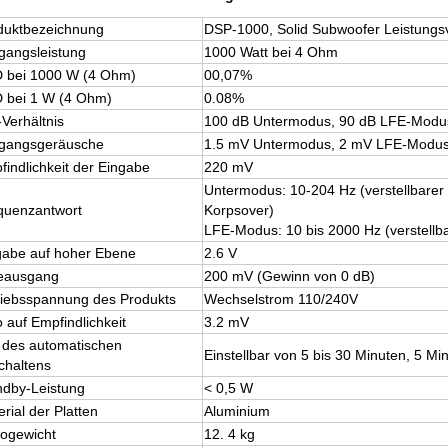
duktbezeichnung
DSP-1000, Solid Subwoofer Leistungsv
gangsleistung
1000 Watt bei 4 Ohm
 bei 1000 W (4 Ohm)
00,07%
 bei 1 W (4 Ohm)
0.08%
Verhältnis
100 dB Untermodus, 90 dB LFE-Modu
gangsgeräusche
1.5 mV Untermodus, 2 mV LFE-Modu
findlichkeit der Eingabe
220 mV
Untermodus: 10-204 Hz (verstellbarer
quenzantwort
Korpsover)
LFE-Modus: 10 bis 2000 Hz (verstellba
gabe auf hoher Ebene
2.6 V
ieausgang
200 mV (Gewinn von 0 dB)
riebsspannung des Produkts
Wechselstrom 110/240V
 auf Empfindlichkeit
3.2 mV
t des automatischen
Einstellbar von 5 bis 30 Minuten, 5 Min
chaltens
ndby-Leistung
< 0,5 W
rial der Platten
Aluminium
togewicht
12. 4 kg