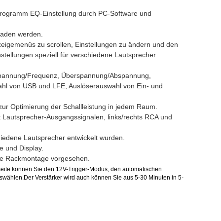
 Programm EQ-Einstellung durch PC-Software und
laden werden.
eigemenüs zu scrollen, Einstellungen zu ändern und den
tellungen speziell für verschiedene Lautsprecher
erspannung/Frequenz, Überspannung/Abspannung,
ahl von USB und LFE, Auslöserauswahl von Ein- und
zur Optimierung der Schallleistung in jedem Raum.
it Lautsprecher-Ausgangssignalen, links/rechts RCA und
chiedene Lautsprecher entwickelt wurden.
e und Display.
 die Rackmontage vorgesehen.
seite können Sie den 12V-Trigger-Modus, den automatischen
wählen.Der Verstärker wird auch können Sie aus 5-30 Minuten in 5-