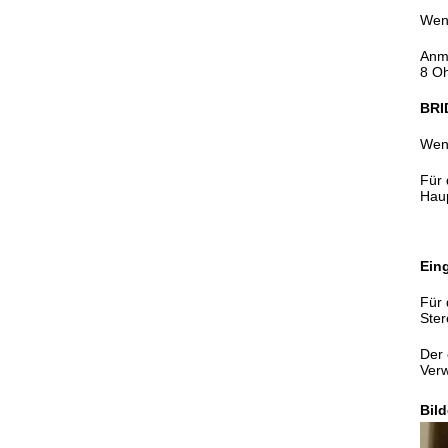
Wenn
Anme
8 O
BRI
Wenn
Für 
Haup
Ein
Für 
Ster
Der 
Verw
Bil