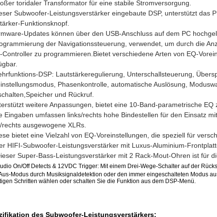
oßer toridaler Transformator für eine stabile Stromversorgung.
eser Subwoofer-Leistungsverstärker eingebaute DSP, unterstützt das
tärker-Funktionsknopf.
irmware-Updates können über den USB-Anschluss auf dem PC hochge
ogrammierung der Navigationssteuerung, verwendet, um durch die Anz
Controller zu programmieren.Bietet verschiedene Arten von EQ-Voreins
ügbar.
hrfunktions-DSP: Lautstärkeregulierung, Unterschallsteuerung, Üb
instellungsmodus, Phasenkontrolle, automatische Auslösung, Modusw
chalten,Speicher und Rückruf.
erstützt weitere Anpassungen, bietet eine 10-Band-parametrische EQ 
e Eingaben umfassen links/rechts hohe Bindestellen für den Einsatz m
s/rechts ausgewogene XLRs.
ese bietet eine Vielzahl von EQ-Voreinstellungen, die speziell für vers
r HIFI-Subwoofer-Leistungsverstärker mit Luxus-Aluminium-Frontplatt
ieser Super-Bass-Leistungsverstärker mit 2 Rack-Mout-Ohren ist für
udio On/Off Detects & 12VDC Trigger: Mit einem Drei-Wege-Schalter auf der Rück
/Aus-Modus durch Musiksignaldetektion oder den immer eingeschalteten Modus aus
tigen Schritten wählen oder schalten Sie die Funktion aus dem DSP-Menü.
zifikation des Subwoofer-Leistungsverstärkers: