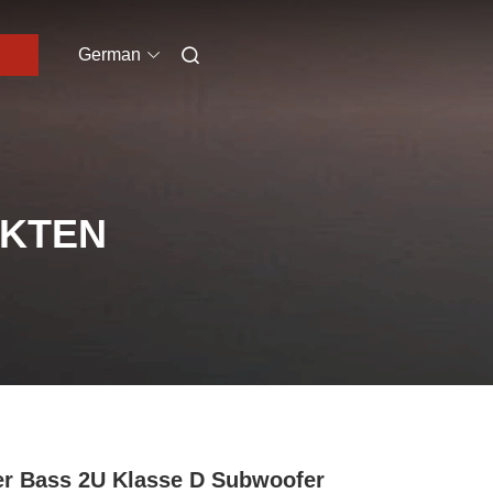
German
UKTEN
r Bass 2U Klasse D Subwoofer