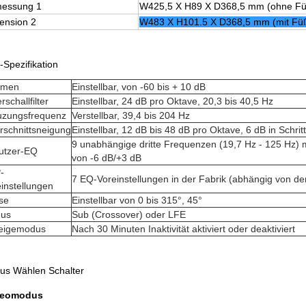
essung 1
W425,5 X H89 X D368,5 mm (ohne Fü
ension 2
W483 X H101.5 X D368,5 mm (mit Füß
Spezifikation
umen
Einstellbar, von -60 bis + 10 dB
rschallfilter
Einstellbar, 24 dB pro Oktave, 20,3 bis 40,5 Hz
uzungsfrequenz
Verstellbar, 39,4 bis 204 Hz
rschnittsneigung
Einstellbar, 12 dB bis 48 dB pro Oktave, 6 dB in Schrit
9 unabhängige dritte Frequenzen (19,7 Hz - 125 Hz) 
utzer-EQ
von -6 dB/+3 dB
-
7 EQ-Voreinstellungen in der Fabrik (abhängig von d
instellungen
se
Einstellbar von 0 bis 315°, 45°
us
Sub (Crossover) oder LFE
eigemodus
Nach 30 Minuten Inaktivität aktiviert oder deaktiviert
us Wählen Schalter
reomodus