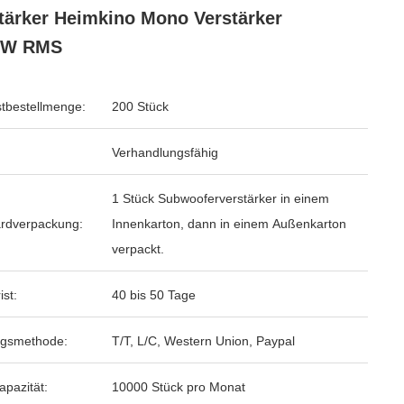
tärker Heimkino Mono Verstärker
0W RMS
tbestellmenge:
200 Stück
Verhandlungsfähig
1 Stück Subwooferverstärker in einem
rdverpackung:
Innenkarton, dann in einem Außenkarton
verpackt.
ist:
40 bis 50 Tage
ngsmethode:
T/T, L/C, Western Union, Paypal
apazität:
10000 Stück pro Monat