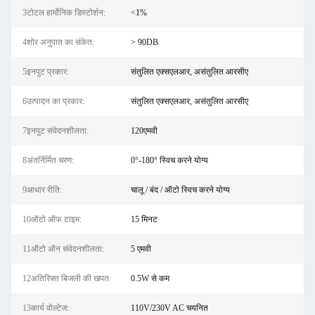
3टोटल हार्मोनिक डिस्टोर्शन:
<1%
4शोर अनुपात का संकेत:
> 90DB
5इनपुट प्रकार:
संतुलित एक्सएलआर, असंतुलित आरसीए
6उत्पादन का प्रकार:
संतुलित एक्सएलआर, असंतुलित आरसीए
7इनपुट संवेदनशीलता:
120एमवी
8अंतर्निर्मित चरण:
0°-180° स्विच करने योग्य
9आधार रीति:
चालू / बंद / ऑटो स्विच करने योग्य
10ऑटो ऑफ टाइम:
15 मिनट
11ऑटो ऑन संवेदनशीलता:
5 एमवी
12अतिरिक्त बिजली की खपत:
0.5W से कम
13कार्य वोल्टेज:
110V/230V AC चयनित