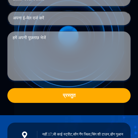
प्रस्तुत
नहीं.17,जी काई स्ट्रीट,सोंग गैंग जिला,चिंग शी टाउन,डोंग गुआन