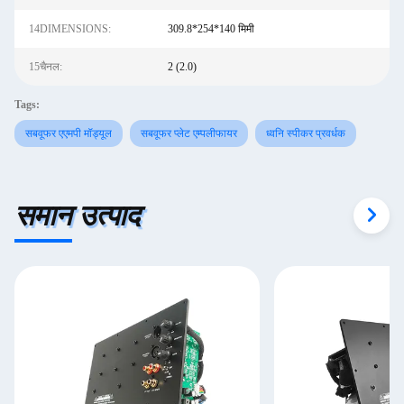
14DIMENSIONS:
309.8*254*140 मिमी
15चैनल:
2 (2.0)
Tags:
सबवूफर एएमपी मॉड्यूल
सबवूफर प्लेट एम्पलीफायर
ध्वनि स्पीकर प्रवर्धक
समान उत्पाद