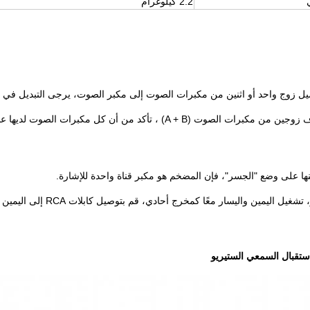
2.2 كيلوغرام
يل زوج واحد أو اثنين من مكبرات الصوت إلى مكبر الصوت، يرجى التبديل في و
لصوت (A + B) ، تأكد من أن كل مكبرات الصوت لديها عائق 8 أوم أو أكبر.
ينها على وضع "الجسر"، فإن المضخم هو مكبر قناة واحدة للإشارة.
ليمين واليسار معًا كمخرج أحادي، قم بتوصيل كابلات RCA إلى اليمين واليسار عند المدخل الرئيسي.
ستقبال السمعي الستيريو