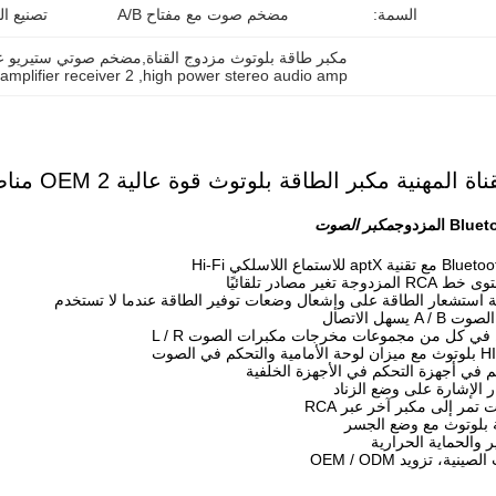
السمة:
مضخم صوت مع مفتاح A/B
تصنيع ال
مكبر طاقة بلوتوث مزدوج القناة,مضخم صوتي ستيريو ع
2 zone audio amplifier receiver
, 
high power stereo audio amp
هنية مكبر الطاقة بلوتوث قوة عالية OEM 2 مناطق ستيريو صوت مكبر المستقبل
مكبر الصوت
 تغير مصادر تلقائيًا
مة استشعار الطاقة على وإشعال وضعات توفير الطاقة عندما لا تستخدم
A يسهل الاتصال
م في أجهزة التحكم في الأجهزة الخلفية
 الإشارة على وضع الزناد
تمر إلى مكبر آخر عبر RCA
ة بلوتوث مع وضع الجسر
ر والحماية الحرارية
ية، تزويد OEM / ODM