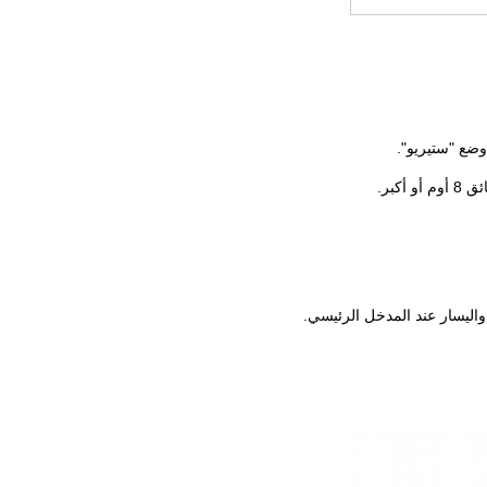
ضع "ستيريو".