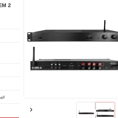
OEM 2 مناطق ستيريو صوت م
القد