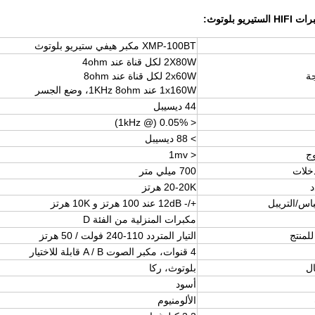
يو بلوتوث:
XMP-100BT مكبر هيفي ستيريو بلوتوث
2X80W لكل قناة عند 4ohm
جة
2x60W لكل قناة عند 8ohm
1x160W عند 1KHz 8ohm، وضع الجسر
44 ديسيبل
< 0.05% (@ 1kHz)
> 88 ديسيبل
ج
< 1mv
خلات
700 ميلي متر
د
20-20K هرتز
اس/التريبل
+/- 12dB عند 100 هرتز و 10K هرتز
مكبرات المنزلية من الفئة D
للمنتج
التيار المتردد 110-240 فولت / 50 هرتز
4 قنوات، مكبر الصوت A / B قابلة للاختيار
ال
بلوتوث، ركا
أسود
الألومنيوم