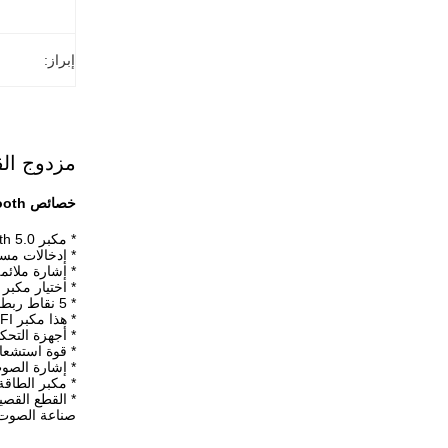
إبراز:
مزدوج القناة الم
خصائص Bluetooth المزدوج
* مكبر Bluetooth 5.0 مع تقنية aptX للاستماع اللاسلكي Hi-Fi
* إدخالات مستوى خط RCA المزدوجة
* إشارة ملائ
* اختيار مكبر الصوت  / B
* 5 نقاط ربط في كل من مجموعات مخرجات مكبرات الصوت L / R
* هذا مكبر HIFI بلوتوث مع ميزان لوحة الأمامية والتحكم في الصوت
* أجهزة التحك
* قوة استشعار
* إشارة الصوت 
* مكبر الطاق
* القطع القصي
صناعة الصوت الصين