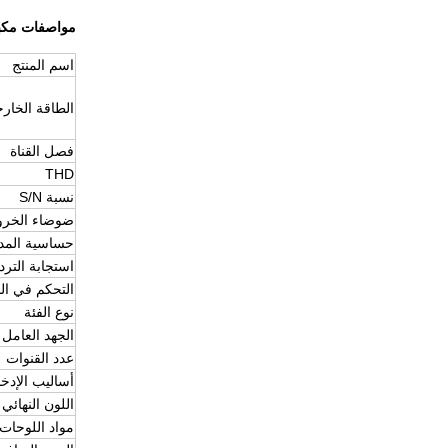
مواصفات مكبرات HIFI الستير
اسم المنتج
الطاقة الخار
فصل القناة
THD
نسبة S/N
ضوضاء الخرو
حساسية المد
استجابة الترد
التحكم في الب
نوع الفئة
الجهد العامل 
عدد القنوات
أساليب الإدخ
اللون النهائي
مواد اللوحات