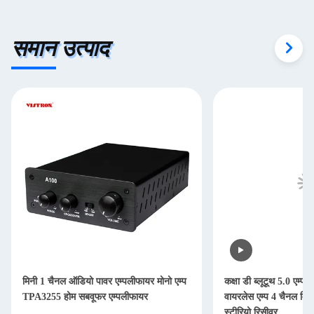
समान उत्पाद
मिनी 1 चैनल ऑडियो पावर एम्पलीफायर मोनो एम्प
कक्षा डी ब्लूटूथ 5.0 एम
TPA3255 होम सबवूफर एम्पलीफायर
वायरलेस एम्प 4 चैनल मि
स्टीरियो रिसीवर