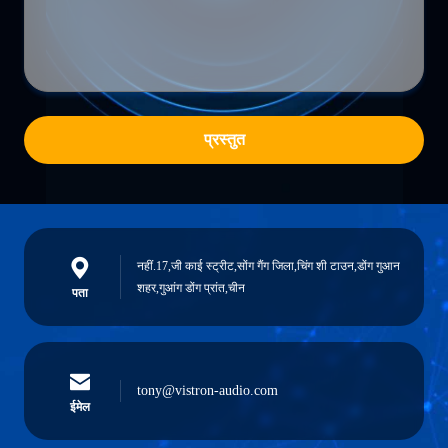
प्रस्तुत
नहीं.17,जी काई स्ट्रीट,सोंग गैंग जिला,चिंग शी टाउन,डोंग गुआन
शहर,गुआंग डोंग प्रांत,चीन
पता
tony@vistron-audio.com
ईमेल