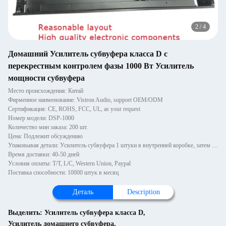
2
/
4
Домашний Усилитель субвуфера класса D с
перекрестным контролем фазы 1000 Вт Усилитель
мощности субвуфера
Место происхождения: Китай
Фирменное наименование: Vistron Audio, support OEM/ODM
Сертификация: CE, ROHS, FCC, UL, as your request
Номер модели: DSP-1000
Количество мин заказа: 200 шт.
Цена: Подлежит обсуждению
Упаковывая детали: Усилитель субвуфера 1 штуки в внутренней коробке, затем упакованной во внешнюю коробку.
Время доставки: 40-50 дней
Условия оплаты: T/T, L/C, Western Union, Paypal
Поставка способности: 10000 штук в месяц
Деталь
Description
Выделить:
Усилитель субвуфера класса D
,
Усилитель домашнего субвуфера
,