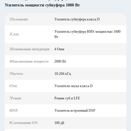
Усилитель мощности субвуфера 1000 Вт
1Положение:
Усилитель субвуфера класса D
Усилитель субвуфера RMS мощностью 1000
2Сила:
Вт
3Номинальная импеденция:
4 Омм
4Максимальная мощность:
2000 Вт
5Частота:
10-204 кГц
6Тип:
Усилители звука класса D
7Режим:
Режим суб и LFE
8DSP:
Усилитель встроенный DSP
9Соотношение S/N:
100 дБ