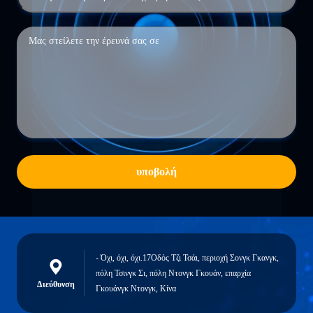
υποβολή
- Όχι, όχι, όχι.17Οδός Τζι Τσάι, περιοχή Σονγκ Γκανγκ,
πόλη Τσινγκ Σι, πόλη Ντονγκ Γκουάν, επαρχία
Διεύθυνση
Γκουάνγκ Ντονγκ, Κίνα