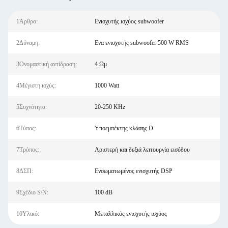
1Άρθρο:
Ενισχυτής ισχύος subwoofer
2Δύναμη:
Ενα ενισχυτής subwoofer 500 W RMS
3Ονομαστική αντίδραση:
4 Ωμ
4Μέγιστη ισχύς:
1000 Watt
5Συχνότητα:
20-250 KHz
6Τύπος:
Υποεμπέκτης κλάσης D
7Τρόπος:
Αριστερή και δεξιά λειτουργία εισόδου
8ΔΣΠ:
Ενσωματωμένος ενισχυτής DSP
9Σχέδιο S/N:
100 dB
10Υλικό:
Μεταλλικός ενισχυτής ισχύος