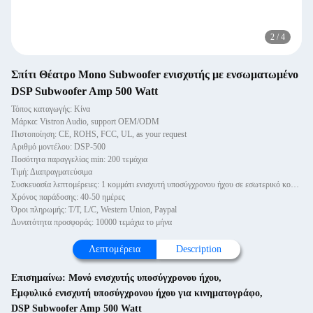
2
/
4
Σπίτι Θέατρο Mono Subwoofer ενισχυτής με ενσωματωμένο
DSP Subwoofer Amp 500 Watt
Τόπος καταγωγής: Κίνα
Μάρκα: Vistron Audio, support OEM/ODM
Πιστοποίηση: CE, ROHS, FCC, UL, as your request
Αριθμό μοντέλου: DSP-500
Ποσότητα παραγγελίας min: 200 τεμάχια
Τιμή: Διαπραγματεύσιμα
Συσκευασία λεπτομέρειες: 1 κομμάτι ενισχυτή υποσύγχρονου ήχου σε εσωτερικό κουτί, στη συνέχεια συσκευασμένο σε εξωτερικό κουτ
Χρόνος παράδοσης: 40-50 ημέρες
Όροι πληρωμής: T/T, L/C, Western Union, Paypal
Δυνατότητα προσφοράς: 10000 τεμάχια το μήνα
Λεπτομέρεια
Description
Επισημαίνω:
Μονό ενισχυτής υποσύγχρονου ήχου
,
Εμφυλικό ενισχυτή υποσύγχρονου ήχου για κινηματογράφο
,
DSP Subwoofer Amp 500 Watt