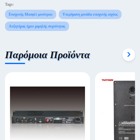
Tags:
Ενισχυτής Μοσφέτ μονότρου
Υπερήφανη μονάδα ενισχυτής ισχύος
Αυξητήρας ήχου χαμηλής συχνότητας
Παρόμοια Προϊόντα