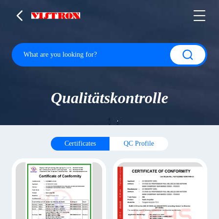
Qualitätskontrolle
Certificates
QC Profile