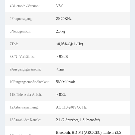
4Bluetooth -Version:
V5.0
5Frequenzgang:
20-20KHz
6Nettogewicht:
2,3 kg
7Thd:
<0,05% (@ 1kHz)
8S/N -Verhältnis:
> 95 dB
9Ausgangsgeräusche:
<1mv
10Eingangsempfindlichkeit:
580 Millivolt
11Effizienz der Arbeit:
> 85%
12Arbeitsspannung:
AC 110-240V/50 Hz
13Anzahl der Kanäle:
2.1 (2 Sprecher, 1 Subwoofer)
Bluetooth, HD-MI (ARC/CEC), Linie in (3,5