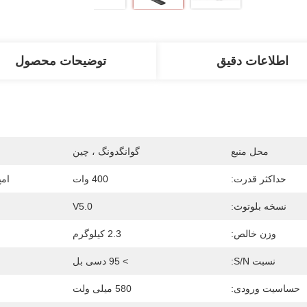
اطلاعات دقیق
توضیحات محصول
محل منبع
گوانگدونگ ، چین
حداکثر قدرت:
400 وات
ام
نسخه بلوتوث:
V5.0
وزن خالص:
2.3 کیلوگرم
نسبت S/N:
> 95 دسی بل
حساسیت ورودی:
580 میلی ولت