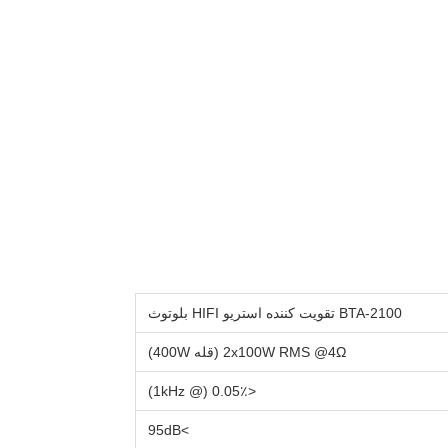
BTA-2100 تقویت کننده استریو HIFI بلوتوث
2x100W RMS @4Ω (قله 400W)
<0.05٪ (@ 1kHz)
>95dB