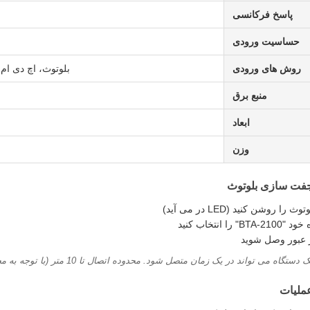
پاسخ فرکانسی
حساسیت ورودی
روش های ورودی
بلوتوث، اچ دی ام ای (ARC/CEC) ، نوری، کواکسیال، n
منبع برق
ابعاد
وزن
جفت سازی بلوتوث
تگاه می تواند در یک زمان متصل شود. محدوده اتصال تا 10 متر (با توجه به محیط متفاوت است).
ملیات