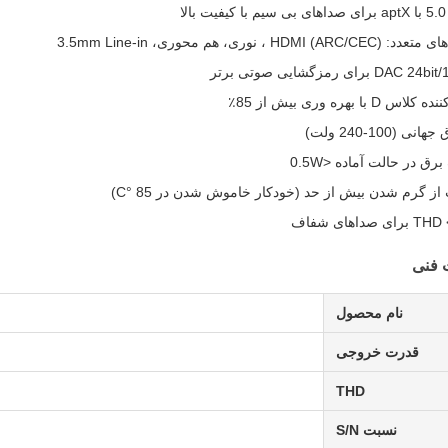
لا
HDMI ) ، نوری، هم محوری، 3.5mm Line-in
D برای رمزگشایی صوتی برتر
 D با بهره وری بیش از 85٪
نی (100-240 ولت)
 در حالت آماده <0.5W
ز گرم شدن بیش از حد (خودکار خاموش شدن در 85 °C)
 صداهای شفاف
فنی
نام محصول
قدرت خروجی
THD
نسبت S/N