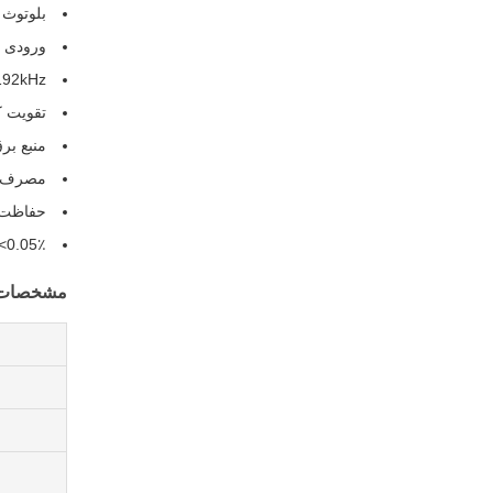
بلوتوث 5.0 با aptX برای صداهای بی سیم با کیفیت با
ورودی های متعدد: (ARC/CEC
AC 24bit/192kHz
تقویت کننده کلاس
منبع برق جها
مصرف برق
حفاظت ا
THD <0.05٪ برای
مشخصات 