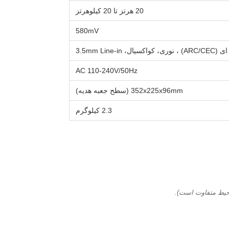
20 هرتز تا 20 کیلوهرتز
580mV
3.5mm Line-i
AC 110-240V/50Hz
352x225x96mm (سطح جعبه هدیه)
2.3 کیلوگرم