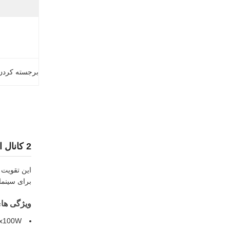
برجسته کردن
2 کانال استریو تقویت کننده HiFi بلوتوث کلاس D مینی قدرت تقویت کننده های یکپارچه 200W
برای سینم
ویژگی ها
2x100W خروجی دامنه کامل + 1 کانال سبووفر (تعداد