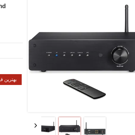
nd
بهترین ق