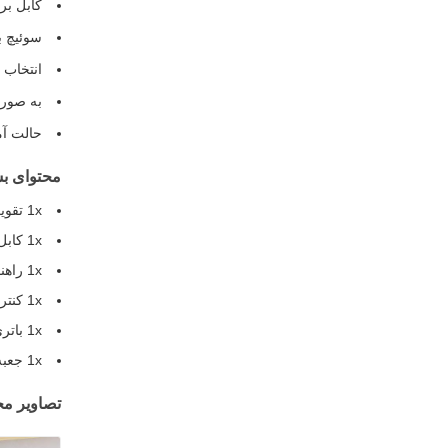
کابل بر
سوئیچ ب
انتخاب 
به صورت
حالت آماده
محتوای بس
1x تقویت کننده Bluetooth HIFI
1x کابل برق
1x راهنمای کاربری
1x کنترل از راه دور
1x باتری CR2032
1x جعبه هدیه
تصاویر م