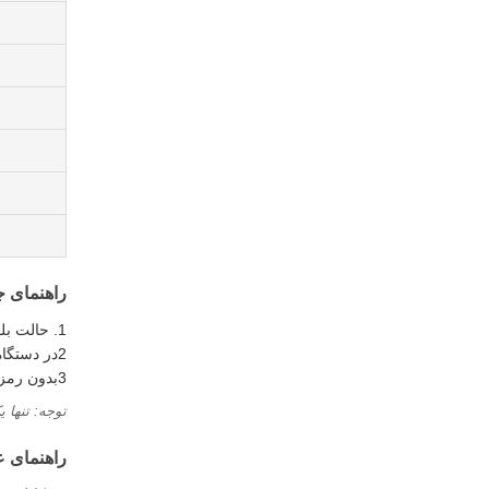
راهنمای 
1. حالت بلوتوث را روشن کنید (LED در می آید)
2در دستگاه خود "BTA-2100" را انتخاب کنید
3بدون رمز عبور وصل شوید
توجه: تنها یک دس
راهنمای ع