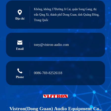
Không, không.17Đường Ji Cai, quận Song Gang, thị
trấn Qing Xi, thành phố Dong Guan, tỉnh Quảng Đông,
Địa chỉ
Trung Quốc
tony@vistron-audio.com
Email
0086-769-82526118
Phone
Vistron(Dong Guan) Audio Equipment Co.,