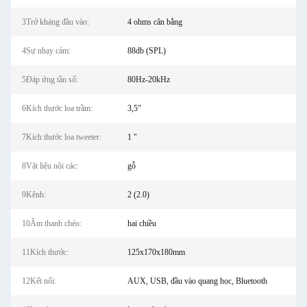
3Trở kháng đầu vào:
4 ohms cân bằng
4Sự nhạy cảm:
88db (SPL)
5Đáp ứng tần số:
80Hz-20kHz
6Kích thước loa trầm:
3,5"
7Kích thước loa tweeter:
1 "
8Vật liệu nội các:
gỗ
9Kênh:
2 (2.0)
10Âm thanh chéo:
hai chiều
11Kích thước:
125x170x180mm
12Kết nối:
AUX, USB, đầu vào quang học, Bluetooth