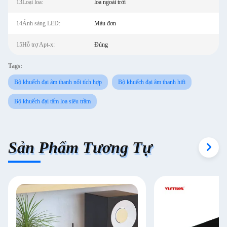
13Loại loa:
loa ngoài trời
14Ánh sáng LED:
Màu đơn
15Hỗ trợ Apt-x:
Đúng
Tags:
Bộ khuếch đại âm thanh nổi tích hợp
Bộ khuếch đại âm thanh hifi
Bộ khuếch đại tấm loa siêu trầm
Sản Phẩm Tương Tự