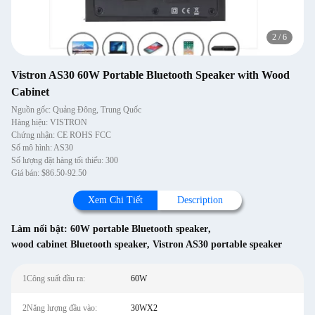
2
/
6
Vistron AS30 60W Portable Bluetooth Speaker with Wood
Cabinet
Nguồn gốc: Quảng Đông, Trung Quốc
Hàng hiệu: VISTRON
Chứng nhận: CE ROHS FCC
Số mô hình: AS30
Số lượng đặt hàng tối thiểu: 300
Giá bán: $86.50-92.50
Xem Chi Tiết
Description
Làm nổi bật:
60W portable Bluetooth speaker
,
wood cabinet Bluetooth speaker
,
Vistron AS30 portable speaker
1Công suất đầu ra:
60W
2Năng lượng đầu vào:
30WX2