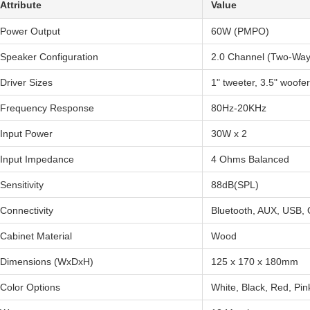
Attribute
Value
Power Output
60W (PMPO)
Speaker Configuration
2.0 Channel (Two-Way
Driver Sizes
1" tweeter, 3.5" woofer
Frequency Response
80Hz-20KHz
Input Power
30W x 2
Input Impedance
4 Ohms Balanced
Sensitivity
88dB(SPL)
Connectivity
Bluetooth, AUX, USB, O
Cabinet Material
Wood
Dimensions (WxDxH)
125 x 170 x 180mm
Color Options
White, Black, Red, Pi