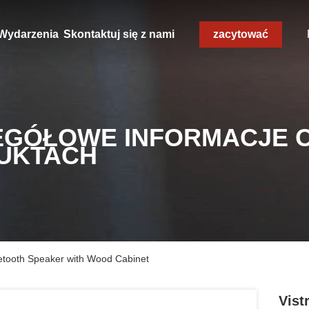
Wydarzenia
Skontaktuj się z nami
zacytować
EGÓŁOWE INFORMACJE 
UKTACH
etooth Speaker with Wood Cabinet
Vist