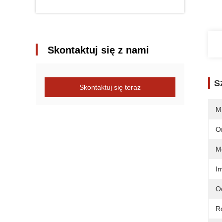
Skontaktuj się z nami
S
Skontaktuj się teraz
M
O
M
I
O
R