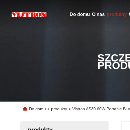
Do domu
O nas
produkty
SZCZ
PROD
Do domu
>
produkty
>
Vistron AS30 60W Portable Blu
produkty