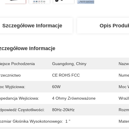
Szczegółowe Informacje
Opis Produ
zczegółowe Informacje
iejsce Pochodzenia
Guangdong, Chiny
Nazw
rzecznictwo
CE ROHS FCC
Nume
oc Wyjściowa:
60W
Moc 
mpedancja Wejściowa:
4 Ohmy Zrównoważone
Wrażl
dpowiedź Częstotliwości:
80Hz-20kHz
Rozmi
ozmiar Głośnika Wysokotonowego:
1 "
Mater