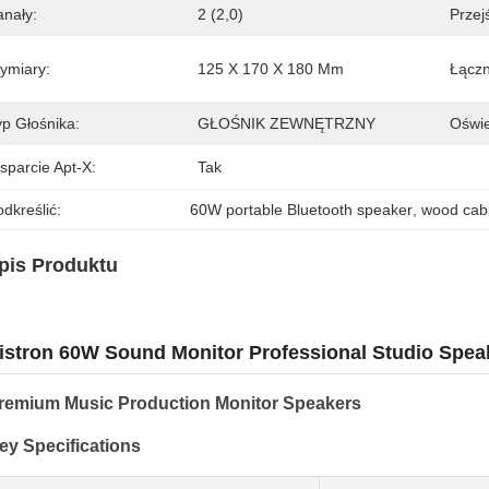
anały:
2 (2,0)
Przej
ymiary:
125 X 170 X 180 Mm
Łączn
yp Głośnika:
GŁOŚNIK ZEWNĘTRZNY
Oświe
sparcie Apt-X:
Tak
dkreślić:
60W portable Bluetooth speaker
, 
wood cabi
pis Produktu
istron 60W Sound Monitor Professional Studio Spea
remium Music Production Monitor Speakers
ey Specifications