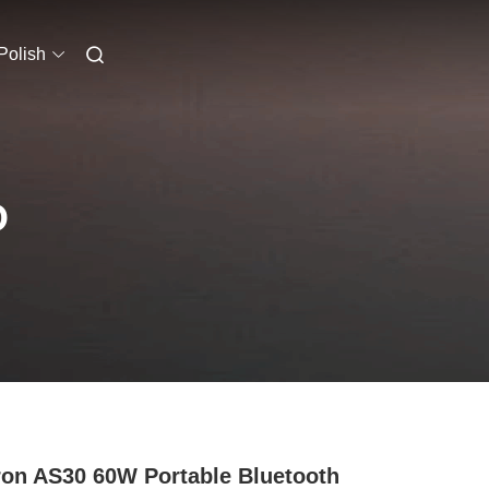
Polish
O
ron AS30 60W Portable Bluetooth