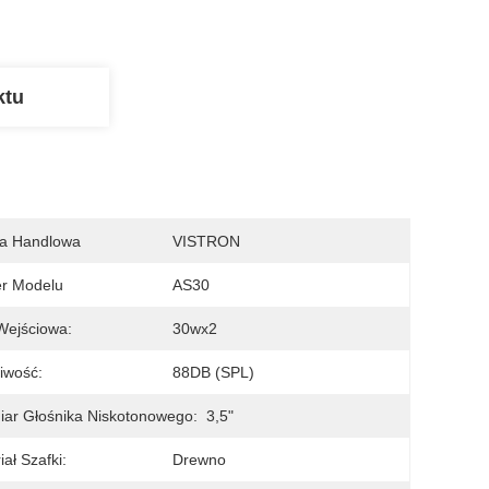
ktu
a Handlowa
VISTRON
r Modelu
AS30
Wejściowa:
30wx2
iwość:
88DB (SPL)
ar Głośnika Niskotonowego:
3,5"
iał Szafki:
Drewno