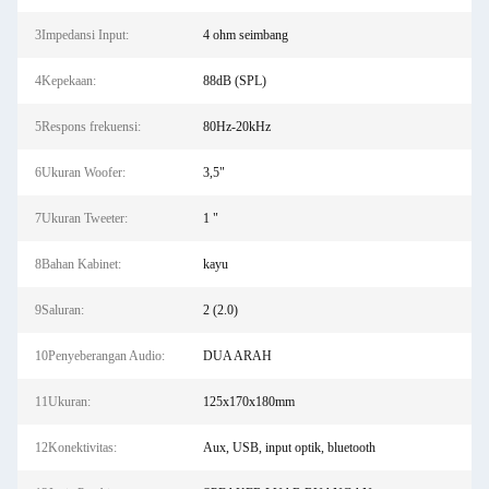
3Impedansi Input:
4 ohm seimbang
4Kepekaan:
88dB (SPL)
5Respons frekuensi:
80Hz-20kHz
6Ukuran Woofer:
3,5"
7Ukuran Tweeter:
1 "
8Bahan Kabinet:
kayu
9Saluran:
2 (2.0)
10Penyeberangan Audio:
DUA ARAH
11Ukuran:
125x170x180mm
12Konektivitas:
Aux, USB, input optik, bluetooth