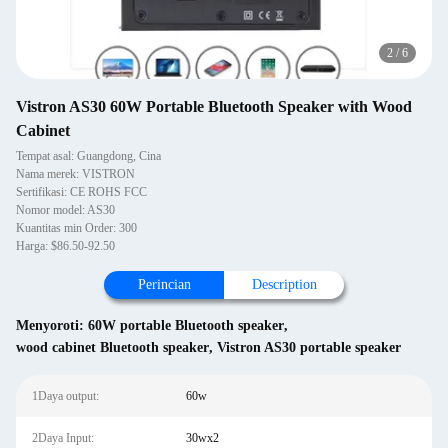
2
/
6
Vistron AS30 60W Portable Bluetooth Speaker with Wood
Cabinet
Tempat asal: Guangdong, Cina
Nama merek: VISTRON
Sertifikasi: CE ROHS FCC
Nomor model: AS30
Kuantitas min Order: 300
Harga: $86.50-92.50
Perincian
Description
Menyoroti:
60W portable Bluetooth speaker
,
wood cabinet Bluetooth speaker
,
Vistron AS30 portable speaker
1Daya output:
60w
2Daya Input:
30wx2