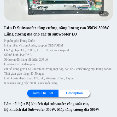
2
/
4
Lớp D Subwoofer tăng cường năng lượng cao 350W 500W
Lăng cường đĩa cho các tủ subwoofer DJ
Nguồn gốc: Trung Quốc
Hàng hiệu: Vistron Audio, support OEM/ODM
Chứng nhận: CE, ROHS, FCC, UL, as your request
Số mô hình: loạt DSA
Số lượng đặt hàng tối thiểu: 200 bộ
Giá bán: Có thể đàm phán
chi tiết đóng gói: 1 bộ khuếch đại trong một hộp, sau đó 2 chiếc trong một thùng carton.
Thời gian giao hàng: 40-50 ngày
Điều khoản thanh toán: T/T, L/C, Western Union, Paypal
Khả năng cung cấp: 20000 chiếc mỗi tháng
Xem Chi Tiết
Description
Làm nổi bật:
Bộ khuếch đại subwoofer công suất cao
,
Bộ khuếch đại Subwoofer 350W
,
Máy tăng cường đĩa 500W