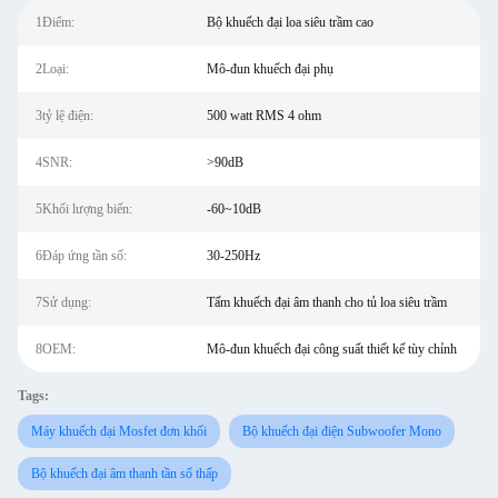
1Điểm:
Bộ khuếch đại loa siêu trầm cao
2Loại:
Mô-đun khuếch đại phụ
3tỷ lệ điện:
500 watt RMS 4 ohm
4SNR:
>90dB
5Khối lượng biến:
-60~10dB
6Đáp ứng tần số:
30-250Hz
7Sử dụng:
Tấm khuếch đại âm thanh cho tủ loa siêu trầm
8OEM:
Mô-đun khuếch đại công suất thiết kế tùy chỉnh
Tags:
Máy khuếch đại Mosfet đơn khối
Bộ khuếch đại điện Subwoofer Mono
Bộ khuếch đại âm thanh tần số thấp