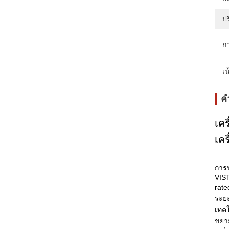
ป
ก
เน
ค
เค
เคร
การน
VIST
rate
ระยะ
เทคโ
ขยาย