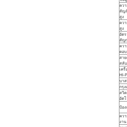
ความ
สัญล
สูง
ความ
สูง
อัตร
สัญ
ควา
ตอบ
สาย
สลับ
เครื
HI-
บาส
กรุ
สวิต
อัตโ
ป้อง
ควา
งาน