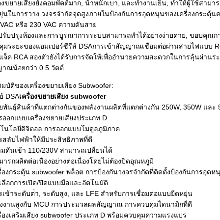
่องขยายเสียงยังคอมพัคต์มาก, น้ําหนักเบา, และทํางานเย็น, ทําให้ผู้ใช้ส
ยุ่นในการวาง.วงจรจํากัดจุดสูงภายในป้องกันการอุดหนุนของเครื่องกระตุ้นค
 VAC หรือ 230 VAC ความดันสาย
รับปรุงห้องและการบูรณาการระบบสามารถทําได้อย่างง่ายดาย, ขอบคุณการรวม
ุมระยะของแอมเปอร์ซีรีส์ DSAการเข้าสัญญาณเชื่อมต่อผ่านสายไฟแบบ RCA 
จ็ค RCA สองตัวยังได้รับการจัดให้เพื่ออํานวยความสะดวกในการลุ้นผ่านระ
าณน้อยกว่า 0.5 วัตต์
มบัติของเครื่องขยายเสียง Subwoofer:
ี่ย์ DSA
เครื่องขยายเสียง subwoofer
ยพันธุ์สินค้าที่แตกต่างกันของพลังงานผลิตที่แตกต่างกัน 250W, 350W และ
ารออกแบบเครื่องขยายเสียงประเภท D
โนโลยีดิจิตอล การออกแบบโมดูลภูมิภาค
รสลับไฟฟ้าให้มีประสิทธิภาพที่ดี
มดันเข้า 110/230V สามารถเปลี่ยนได้
มารถผลิตต่อเนื่องอย่างต่อเนื่องโดยไม่ต้องปิดอุณหภูมิ
รื่องกระตุ้น subwoofer พล็อต การป้องกันวงจรจํากัดที่ติดตั้งป้องกันการอุดหน
วเลือกการเปิด/ปิดแบบมือและอัตโนมัติ
รเข้าระดับต่ํา, ระดับสูง, และ LFE สําหรับการเชื่อมต่อแบบยืดหยุ่น
ลังงานสูงกับ MCU การประมวลผลสัญญาณ การควบคุมไดนามิกที่ดี
รื่องเสริมเสียง subwoofer ประเภท D พร้อมควบคุมความแรงแปร