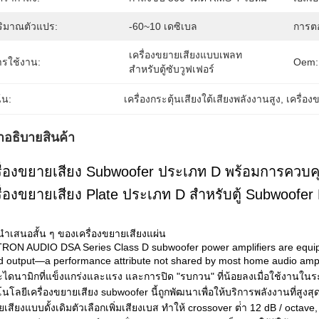
ริมาณตัวแปร:
-60~10 เดซิเบล
การต
เครื่องขยายเสียงแบบเพลท
ารใช้งาน:
Oem:
สำหรับตู้ซับวูฟเฟอร์
้น:
เครื่องกระตุ้นเสียงใต้เสียงพลังงานสูง
, 
เครื่อ
ําอธิบายสินค้า
รื่องขยายเสียง Subwoofer ประเภท D พร้อมการคว
ื่องขยายเสียง Plate ประเภท D สําหรับตู้ Subwoofer
ําเสนอสั้น ๆ ของเครื่องขยายเสียงแผ่น
RON AUDIO DSA Series Class D subwoofer power amplifiers are equipped 
d output—a performance attribute not shared by most home audio amp 
ไดนามิกที่แข็งแกร่งและแรง และการปิด "รบกวน" ที่น้อยลงเมื่อใช้งานในระด
นโลยีเครื่องขยายเสียง subwoofer นี้ถูกพัฒนาเพื่อให้บริการพลังงานที่สู
เสียงแบบดั้งเดิมตัวเลือกเพิ่มเสียงเบส ทําให้ crossover ต่ํา 12 dB / octa