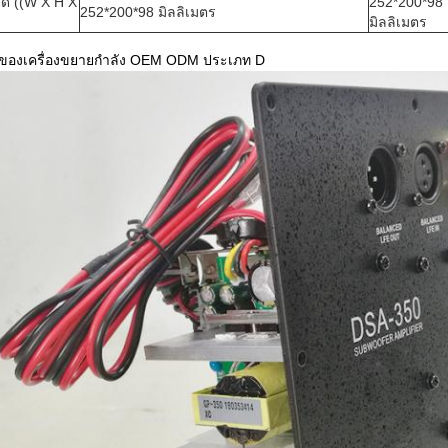
ด ((W X H X
252*200*98
252*200*98 มิลลิเมตร
มิลลิเมตร
ของเครื่องขยายกําลัง OEM ODM ประเภท D