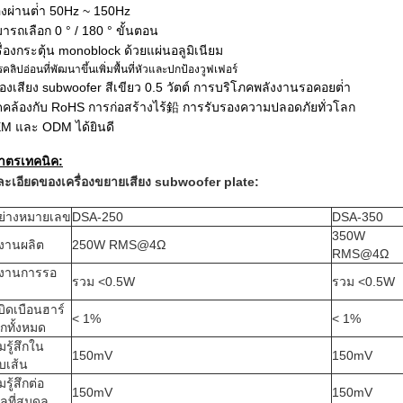
งผ่านต่ํา 50Hz ~ 150Hz
ารถเลือก 0 ° / 180 ° ขั้นตอน
รื่องกระตุ้น monoblock ด้วยแผ่นอลูมิเนียม
คลิปอ่อนที่พัฒนาขึ้นเพิ่มพื้นที่หัวและปกป้องวูฟเฟอร์
ื่องเสียง subwoofer สีเขียว 0.5 วัตต์ การบริโภคพลังงานรอคอยต่ํา
คล้องกับ RoHS การก่อสร้างไร้鉛 การรับรองความปลอดภัยทั่วโลก
EM และ ODM ได้ยินดี
าตรเทคนิค:
ะเอียดของเครื่องขยายเสียง subwoofer plate
:
อย่างหมายเลข
DSA-250
DSA-350
350W
งงานผลิต
250W RMS@4
Ω
RMS@4
Ω
งงานการรอ
รวม <0.5W
รวม <0.5W
ิดเบือนฮาร์
< 1%
< 1%
กทั้งหมด
รู้สึกใน
150mV
150mV
บเส้น
รู้สึกต่อ
150mV
150mV
ูลที่สมดุล