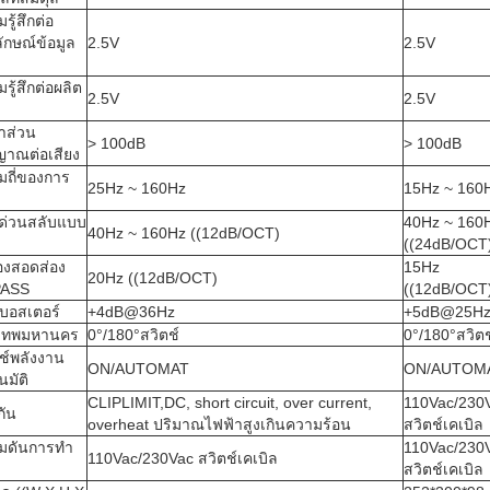
รู้สึกต่อ
ักษณ์ข้อมูล
2.5V
2.5V
รู้สึกต่อผลิต
2.5V
2.5V
าส่วน
> 100dB
> 100dB
ญาณต่อเสียง
มถี่ของการ
25Hz ~ 160Hz
1
5Hz ~ 160
ด่วนสลับแบบ
40Hz ~ 160
40Hz ~ 160Hz ((12dB/OCT)
((24dB/OCT
่องสอดส่อง
15
Hz
20Hz ((12dB/OCT)
PASS
((12dB/OCT
บอสเตอร์
+4dB@36Hz
+5dB@25H
งเทพมหานคร
0
°
/180
°
สวิตช์
0
°
/180
°
สวิตช
ช์พลังงาน
ON/AUTOMAT
ON/AUTOM
นมัติ
CLIPLIMIT,DC, short circuit, over current,
110Vac/230
กัน
overheat ปริมาณไฟฟ้าสูงเกินความร้อน
สวิตช์เคเบิล
มดันการทํา
110Vac/230
110Vac/230Vac สวิตช์เคเบิล
สวิตช์เคเบิล