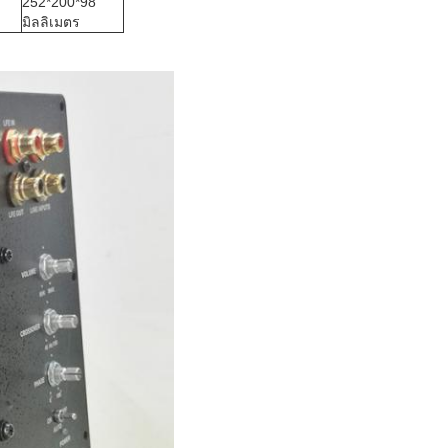
252*200*98
มิลลิเมตร