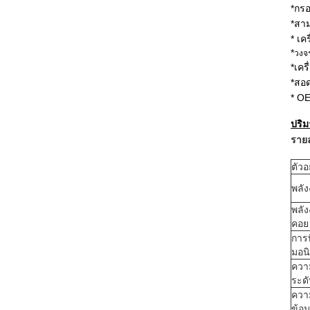
*กรอ
*สาม
* เค
*
วงจร
*เคร
*สอด
* O
ปริม
รายล
ตัว
พลั
พลั
คอย
การบ
มอนิ
ความ
ระดั
ความ
ข้อม