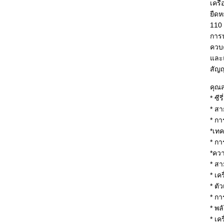
เครื
ยืดห
110
การป
ควบค
และแ
สัญญ
คุณส
* ซีร
* สา
* ก
*เทค
* กา
*ควา
* สา
* เค
* ตั
* กา
* พ
* เค