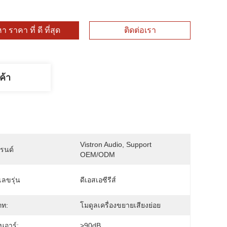
า ราคา ที่ ดี ที่สุด
ติดต่อเรา
ค้า
Vistron Audio, Support 
บรนด์
OEM/ODM
ลขรุ่น
ดีเอสเอซีรีส์
ภท:
โมดูลเครื่องขยายเสียงย่อย
็นอาร์:
>90dB