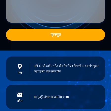
प्रस्तुत
नहीं.17,जी काई स्ट्रीट,सोंग गैंग जिला,चिंग शी टाउन,डोंग गुआन
शहर,गुआंग डोंग प्रांत,चीन
पता
tony@vistron-audio.com
ईमेल