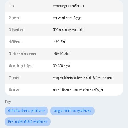
1पद:
उच्च सबवूफर एम्पलीफायर
2प्रकार:
उप एम्पलीफायर मॉड्यूल
3बिजली दर:
500 वाट आरएमएस 4 ओम
4सीनियर:
> 90 डीबी
5परिवर्तनशील आयतन:
-60~10 डीबी
6आवृत्ति प्रतिक्रिया:
30-250 हर्ट्ज
7प्रयोग:
सबवूफर कैबिनेट के लिए प्लेट ऑडियो एम्पलीफायर
8ओईएम:
कस्टम डिज़ाइन पावर एम्पलीफायर मॉड्यूल
Tags:
मोनोब्लॉक मोस्फेट एम्पलीफायर
सबवूफर मोनो पावर एम्पलीफायर
निम्न आवृत्ति ऑडियो एम्पलीफायर