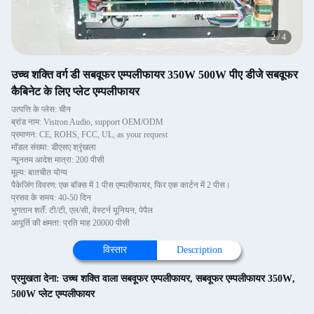
2
/
4
उच्च शक्ति वर्ग डी सबवूफर एम्पलीफायर 350W 500W पीए डीजे सबवूफर
कैबिनेट के लिए प्लेट एम्पलीफायर
उत्पत्ति के प्लेस: चीन
ब्रांड नाम: Vistron Audio, support OEM/ODM
प्रमाणन: CE, ROHS, FCC, UL, as your request
मॉडल संख्या: डीएसए श्रृंखला
न्यूनतम आदेश मात्रा: 200 पीसी
मूल्य: बातचीत योग्य
पैकेजिंग विवरण: एक बॉक्स में 1 पीस एम्पलीफायर, फिर एक कार्टन में 2 पीस।
प्रसव के समय: 40-50 दिन
भुगतान शर्तें: टी/टी, एल/सी, वेस्टर्न यूनियन, पेपैल
आपूर्ति की क्षमता: प्रति माह 20000 पीसी
विस्तार
Description
प्रमुखता देना:
उच्च शक्ति वाला सबवूफर एम्पलीफायर
,
सबवूफर एम्पलीफायर 350W
,
500W प्लेट एम्पलीफायर