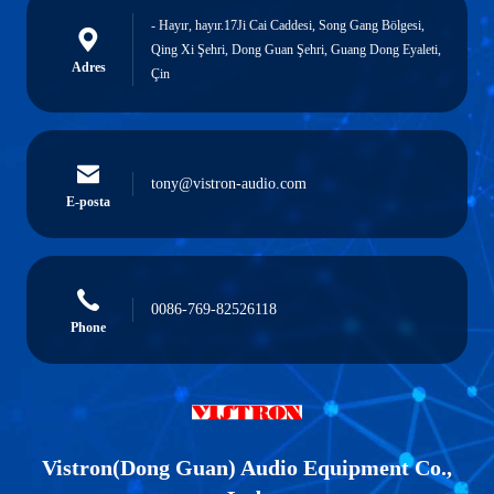
- Hayır, hayır.17Ji Cai Caddesi, Song Gang Bölgesi,
Qing Xi Şehri, Dong Guan Şehri, Guang Dong Eyaleti,
Adres
Çin
tony@vistron-audio.com
E-posta
0086-769-82526118
Phone
Vistron(Dong Guan) Audio Equipment Co.,