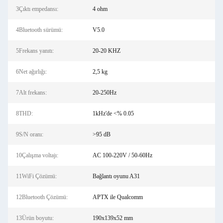
3Çıktı empedansı:
4 ohm
4Bluetooth sürümü:
V5.0
5Frekans yanıtı:
20-20 KHZ
6Net ağırlığı:
2,5 kg
7Alt frekans:
20-250Hz
8THD:
1kHz'de <% 0.05
9S/N oranı:
>95 dB
10Çalışma voltajı:
AC 100-220V / 50-60Hz
11WiFi Çözümü:
Bağlantı oyunu A31
12Bluetooth Çözümü:
APTX ile Qualcomm
13Ürün boyutu:
190x139x52 mm