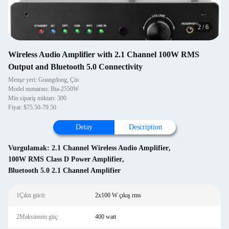
2
/
6
Wireless Audio Amplifier with 2.1 Channel 100W RMS
Output and Bluetooth 5.0 Connectivity
Menşe yeri: Guangdong, Çin
Model numarası: Bta-2550W
Min sipariş miktarı: 300
Fiyat: $75.50-79.50
Detay
Description
Vurgulamak:
2.1 Channel Wireless Audio Amplifier
,
100W RMS Class D Power Amplifier
,
Bluetooth 5.0 2.1 Channel Amplifier
1Çıktı gücü:
2x100 W çıkış rms
2Maksimum güç:
400 watt