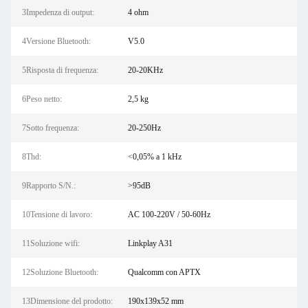
3Impedenza di output:
4 ohm
4Versione Bluetooth:
V5.0
5Risposta di frequenza:
20-20KHz
6Peso netto:
2,5 kg
7Sotto frequenza:
20-250Hz
8Thd:
<0,05% a 1 kHz
9Rapporto S/N.:
>95dB
10Tensione di lavoro:
AC 100-220V / 50-60Hz
11Soluzione wifi:
Linkplay A31
12Soluzione Bluetooth:
Qualcomm con APTX
13Dimensione del prodotto:
190x139x52 mm