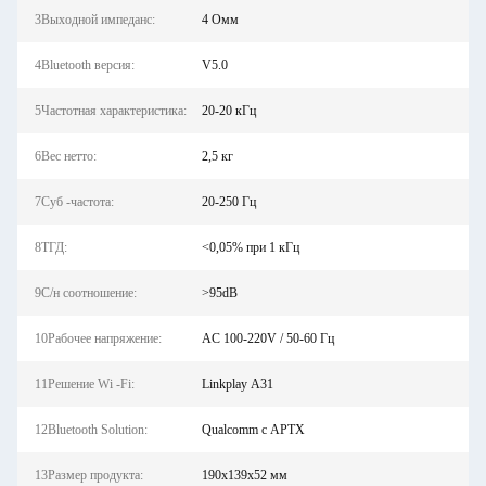
3Выходной импеданс:
4 Омм
4Bluetooth версия:
V5.0
5Частотная характеристика:
20-20 кГц
6Вес нетто:
2,5 кг
7Суб -частота:
20-250 Гц
8ТГД:
<0,05% при 1 кГц
9С/н соотношение:
>95dB
10Рабочее напряжение:
AC 100-220V / 50-60 Гц
11Решение Wi -Fi:
Linkplay А31
12Bluetooth Solution:
Qualcomm с APTX
13Размер продукта:
190x139x52 мм