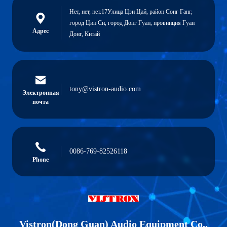
Нет, нет, нет.17Улица Цзи Цай, район Сонг Ганг,
город Цин Си, город Донг Гуан, провинция Гуан
Адрес
Донг, Китай
tony@vistron-audio.com
Электронная
почта
0086-769-82526118
Phone
Vistron(Dong Guan) Audio Equipment Co.,