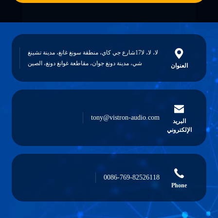
لا، لا، لا17شارع جي كاي، منطقة سونغ غانغ، مدينة تشينغ
شي، مدينة دونغ جوان، مقاطعة غوانغ دونغ، الصين
tony@vistron-audio
0086-769-82526