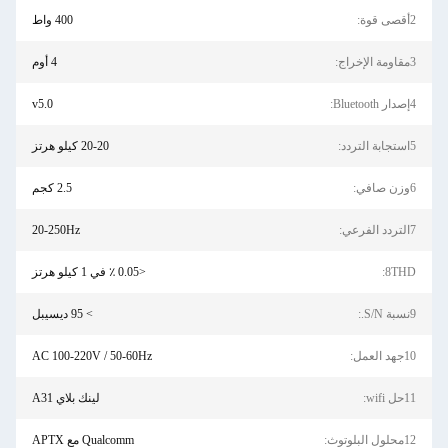
400 واط
4 أوم
v5.0
20-20 كيلو هرتز
2.5 كجم
20-250Hz
<0.05 ٪ في 1 كيلو هرتز
> 95 ديسيبل
AC 100-220V / 50-60Hz
لينك بلاي A31
Qualcomm مع APTX