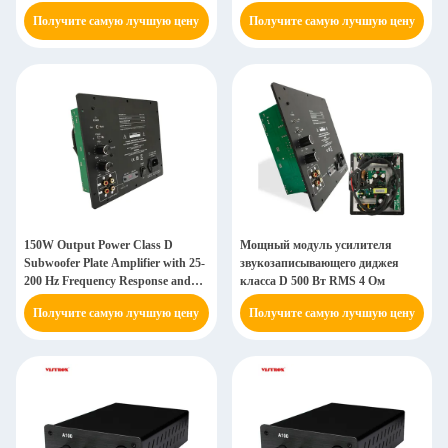
шкафов субвуфера для диджеев
Response and Toroidal Power
Получите самую лучшую цену
Получите самую лучшую цену
Supply
150W Output Power Class D
Мощный модуль усилителя
Subwoofer Plate Amplifier with 25-
звукозаписывающего диджея
200 Hz Frequency Response and
класса D 500 Вт RMS 4 Ом
<1% Total Harmonic Distortion
Получите самую лучшую цену
Получите самую лучшую цену