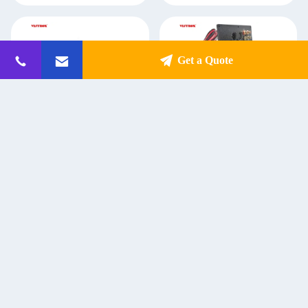
Get a Quote
OEM ODM Класс D Моноблок
500 Вт Моноусилители для
Усилитель питания Субвуфер
субвуферов класса D
Усилитель динамика
Get Best Price
Get Best Price
Контакт