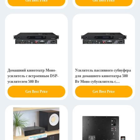
Get Best Price
Get Best Price
Домашний кинотеатр Моно-
Усилитель пассивного субвуфера
усилитель с встроенным DSP-
для домашнего кинотеатра 500
усилителем 500 Вт
Вт Моно субусилитель с
балансированными входами
Get Best Price
Get Best Price
RCA XLR