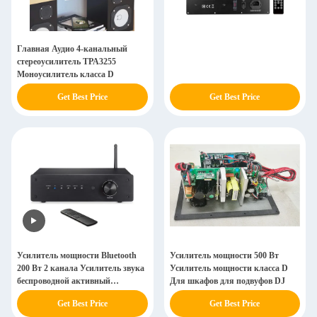
Главная Аудио 4-канальный
стереоусилитель TPA3255
Моноусилитель класса D
Get Best Price
Get Best Price
Усилитель мощности Bluetooth
Усилитель мощности 500 Вт
200 Вт 2 канала Усилитель звука
Усилитель мощности класса D
беспроводной активный
Для шкафов для подвуфов DJ
подвуферный усилитель
Get Best Price
Get Best Price