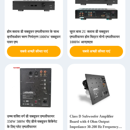
होम क्लास डी सबवूफर एम्पलीफायर के साथ
सुपर बास 2U क्लास डी सबवूफर
क्रॉसओवर चरण नियंत्रण 1000W सबवूफर
एम्पलीफायर होम थिएटर मोनो एम्पलीफायर
पावर एम्प
1000W आरएमएस
सबसे अच्छी कीमत पाएं
सबसे अच्छी कीमत पाएं
उच्च शक्ति वर्ग डी सबवूफर एम्पलीफायर
Class D Subwoofer Amplifier
350W 500W पीए डीजे सबवूफर कैबिनेट
Board with 4 Ohm Output
के लिए प्लेट एम्पलीफायर
Impedance 30-200 Hz Frequency