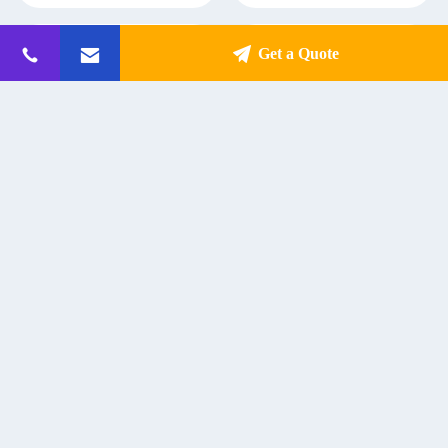
Get a Quote
ओईएम ओडीएम क्लास डी मोनोब्लॉक पावर
500 वाट सबवूफर मोनो एम्पलीफायर मॉड्यूल
एम्पलीफायर सबवूफर स्पीकर एम्पलीफायर
वर्ग डी प्लेट एम्पलीफायर सब स्पीकर के लिए
Get Best Price
Get Best Price
संपर्क