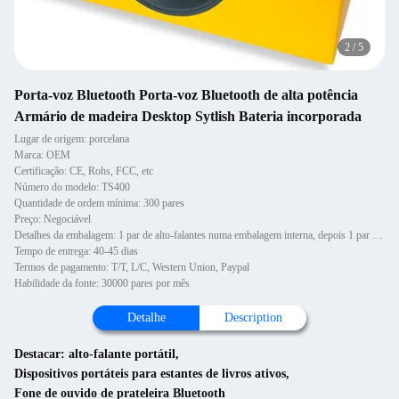
2
/
5
Porta-voz Bluetooth Porta-voz Bluetooth de alta potência
Armário de madeira Desktop Sytlish Bateria incorporada
Lugar de origem: porcelana
Marca: OEM
Certificação: CE, Rohs, FCC, etc
Número do modelo: TS400
Quantidade de ordem mínima: 300 pares
Preço: Negociável
Detalhes da embalagem: 1 par de alto-falantes numa embalagem interna, depois 1 par numa embalagem externa.
Tempo de entrega: 40-45 dias
Termos de pagamento: T/T, L/C, Western Union, Paypal
Habilidade da fonte: 30000 pares por mês
Detalhe
Description
Destacar:
alto-falante portátil
,
Dispositivos portáteis para estantes de livros ativos
,
Fone de ouvido de prateleira Bluetooth