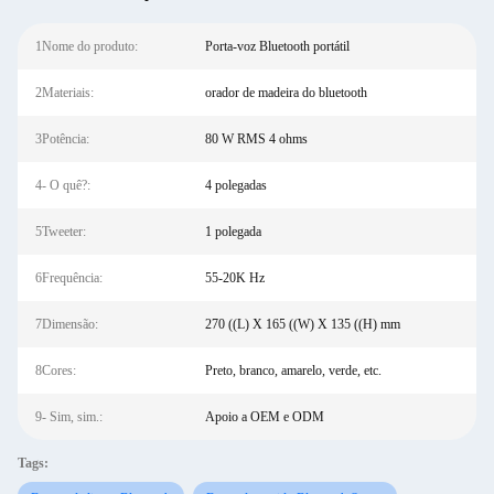
1Nome do produto:
Porta-voz Bluetooth portátil
2Materiais:
orador de madeira do bluetooth
3Potência:
80 W RMS 4 ohms
4- O quê?:
4 polegadas
5Tweeter:
1 polegada
6Frequência:
55-20K Hz
7Dimensão:
270 ((L) X 165 ((W) X 135 ((H) mm
8Cores:
Preto, branco, amarelo, verde, etc.
9- Sim, sim.:
Apoio a OEM e ODM
Tags: