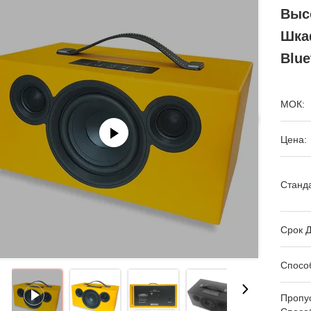
Выс
Шка
Blue
МОК:
Цена:
Станда
Срок Д
Спосо
Пропу