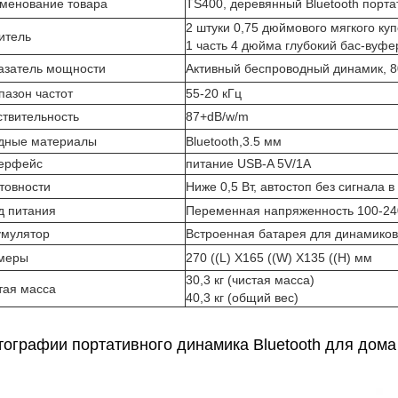
менование товара
TS400, деревянный Bluetooth порт
2 штуки 0,75 дюймового мягкого куп
итель
1 часть 4 дюйма глубокий бас-вуфе
азатель мощности
Активный беспроводный динамик, 8
пазон частот
55-20 кГц
ствительность
87+dB/w/m
дные материалы
Bluetooth,3.5 мм
ерфейс
питание USB-A 5V/1A
отовности
Ниже 0,5 Вт, автостоп без сигнала в
д питания
Переменная напряженность 100-240
умулятор
Встроенная батарея для динамиков
меры
270 ((L) X165 ((W) X135 ((H) мм
30,3 кг (чистая масса)
тая масса
40,3 кг (общий вес)
ографии портативного динамика Bluetooth для дома