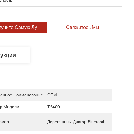
бность:
лучите Самую Лучшую Цену
Свяжитесь Мы
дукции
енное Наименование
OEM
р Модели
TS400
риал:
Деревянный Диктор Bluetooth