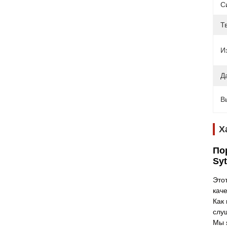
С
Т
И
Да
В
Х
По
Sy
Это
кач
Как
слу
Мы 