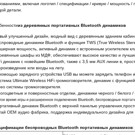
ованиями, включая логотип / спецификации / кривую / мощность / п
дой детали.
бенности
из деревянных портативных Bluetooth динамиков
овый улучшенный дизайн, модный вид с деревянным зданием кабин
еспроводные динамики Bluetooth и функция TWS (True Wireless Ster
бширная мощность, активный динамик с встроенным усилителем кл
еревянные шкафы из МДФ, обеспечивают высокое качество и лучший
Fi динамик с новейшим Bluetooth, также с 3,5 мм AUX линии в, прос
произведение или входы на лету.
 помощью зарядного устройства USB вы можете зарядить телефон 
истема Ultimate Wireless HiFi громкоговорителя, динамик с функци
рео системы громкоговорителя.
огоцветные и поверхностные отделки, динамики черного / белого / 
гое время игры и расширенное подключение Bluetooth, беспроводные портати
ортативный динамик Bluetooth с верхней панелью управления,прост
итай OEM аудио фабрика, поддержка индивидуального дизайна для р
цификации беспроводных Bluetooth портативных динамиков
: