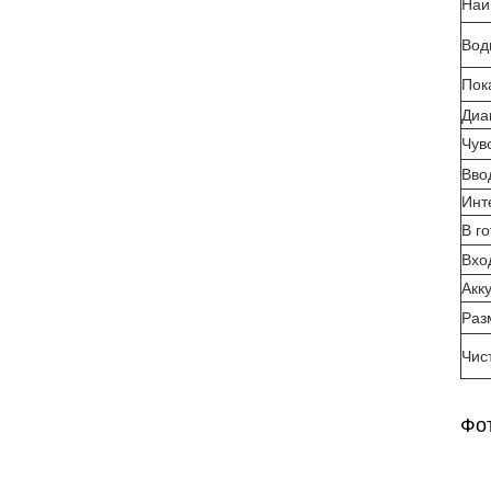
Наи
Вод
Пок
Диа
Чув
Вво
Инт
В г
Вхо
Акк
Раз
Чис
Фот