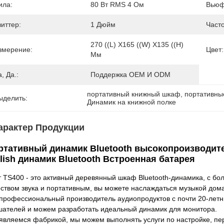
ила:
80 Вт RMS 4 Ом
Вьюф
виттер:
1 Дюйм
Часто
270 ((L) X165 ((W) X135 ((H) 
змерение:
Цвет:
Мм
, Да.:
Поддержка OEM И ODM
портативный книжный шкаф
, 
портативны
ыделить:
Динамик на книжной полке
арактер Продукции
ртативный динамик Bluetooth высокопроизводит
tlish динамик Bluetooth Встроенная батарея
т TS400 - это активный деревянный шкаф Bluetooth-динамика, с б
еством звука и портативным, вы можете наслаждаться музыкой дома
 профессиональный производитель аудиопродуктов с почти 20-летни
шателей и можем разработать идеальный динамик для монитора.
являемся фабрикой, мы можем выполнять услуги по настройке, пер