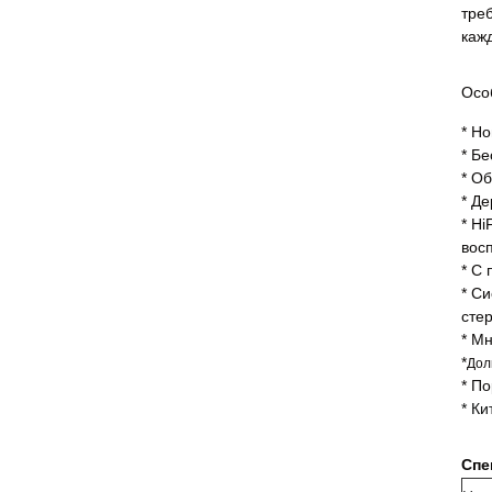
треб
каж
Осо
* Н
* Б
* О
* Д
* Hi
вос
* С
* С
сте
* Мн
*
Дол
* П
* К
Спе