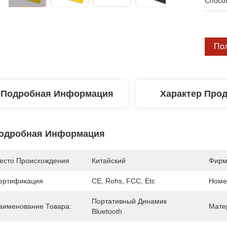
Спосо
По
Подробная Информация
Характер Про
одробная Информация
есто Происхождения
Китайский
Фирм
ертификация
CE, Rohs, FCC, Etc
Номе
Портативный Динамик 
аименование Товара:
Мате
Bluetooth