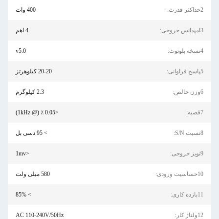
400 وات
4 اهم
v5.0
20-20 کیلوهرتز
2.3 کیلوگرم
<0.05 ٪ (@ 1kHz)
> 95 دسی بل
<1mv
580 میلی ولت
> 85%
AC 110-240V/50Hz