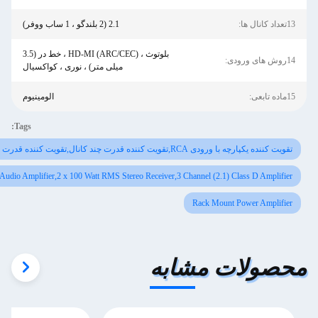
2.1 (2 بلندگو ، 1 ساب ووفر)
بلوتوث ، HD-MI (ARC/CEC) ، خط در (3.5
میلی متر) ، نوری ، کواکسیال
الومینیوم
Tags:
یت کننده قدرت نصب شده بر روی قفسه
Bluetooth 5.0 Audio Amplifier,2 x 100 Watt RMS Stereo Receiver,3 Channel (2.
Rack Mou
 مشابه