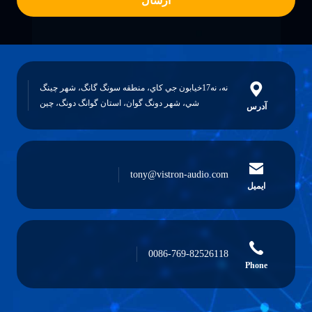
ارسال
نه، نه17خيابون جي کاي، منطقه سونگ گانگ، شهر چينگ
شي، شهر دونگ گوان، استان گوانگ دونگ، چين
tony@vistron-audio.c
0086-769-825261