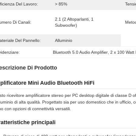
ficienza Del Lavoro:
> 85%
Tensi
2.1 (2 Altoparlanti, 1 
umero Di Canali:
Metod
Subwoofer)
teriale Del Pannello:
Alluminio
idenziare:
Bluetooth 5.0 Audio Amplifier
, 
2 x 100 Watt
escrizione Di Prodotto
lificatore Mini Audio Bluetooth HiFi
to ricevitore amplificatore stereo per PC desktop digitale di classe D 
lluminio di alta qualità. Progettato sia per uso domestico che in ufficio,
o con opzioni di connettività versatili.
atteristiche principali