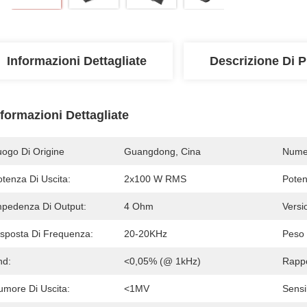
Informazioni Dettagliate
Descrizione Di P
nformazioni Dettagliate
uogo Di Origine
Guangdong, Cina
Numer
tenza Di Uscita:
2x100 W RMS
Pote
mpedenza Di Output:
4 Ohm
Versi
isposta Di Frequenza:
20-20KHz
Peso 
hd:
<0,05% (@ 1kHz)
Rappo
umore Di Uscita:
<1MV
Sensib