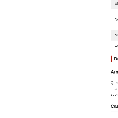
Ef
N
Ma
Ev
D
Amp
Ques
in a
suon
Car