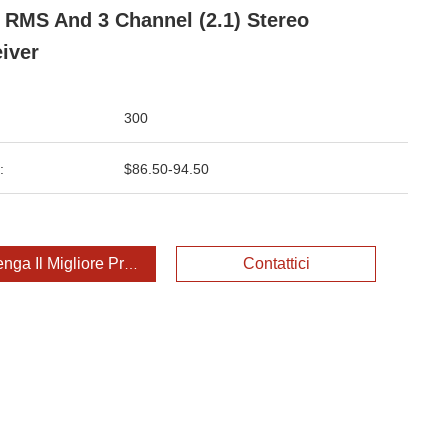
 RMS And 3 Channel (2.1) Stereo
iver
300
:
$86.50-94.50
enga Il Migliore Prezzo
Contattici