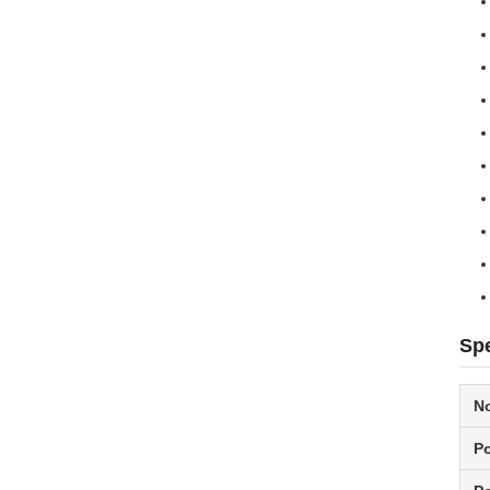
Spe
N
Po