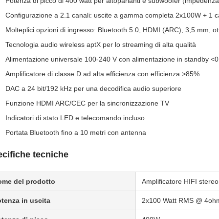
Potenza di picco di 400 watt per altoparlanti e subwoofer (impedenz
Configurazione a 2.1 canali: uscite a gamma completa 2x100W + 1 
Molteplici opzioni di ingresso: Bluetooth 5.0, HDMI (ARC), 3,5 mm, ot
Tecnologia audio wireless aptX per lo streaming di alta qualità
Alimentazione universale 100-240 V con alimentazione in standby <
Amplificatore di classe D ad alta efficienza con efficienza >85%
DAC a 24 bit/192 kHz per una decodifica audio superiore
Funzione HDMI ARC/CEC per la sincronizzazione TV
Indicatori di stato LED e telecomando incluso
Portata Bluetooth fino a 10 metri con antenna
cifiche tecniche
ome del prodotto
Amplificatore HIFI stere
tenza in uscita
2x100 Watt RMS @ 4oh