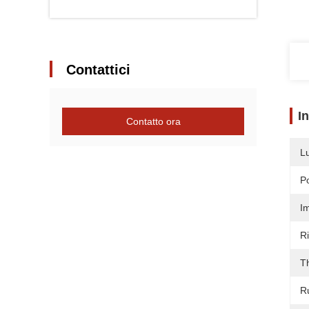
Contattici
I
Contatto ora
L
Po
I
R
T
R