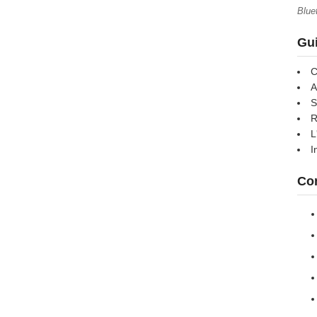
Blue
Gui
C
A
S
R
L
I
Con