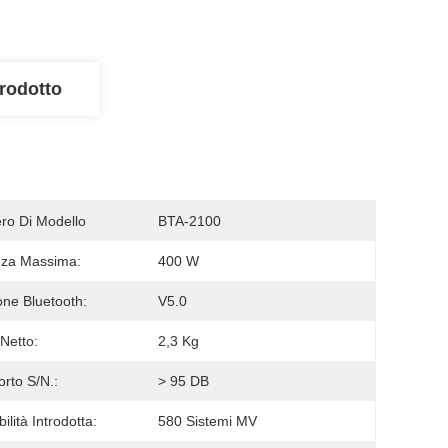
rodotto
o Di Modello
BTA-2100
nza Massima:
400 W
one Bluetooth:
V5.0
Netto:
2,3 Kg
rto S/N.:
> 95 DB
ilità Introdotta:
580 Sistemi MV