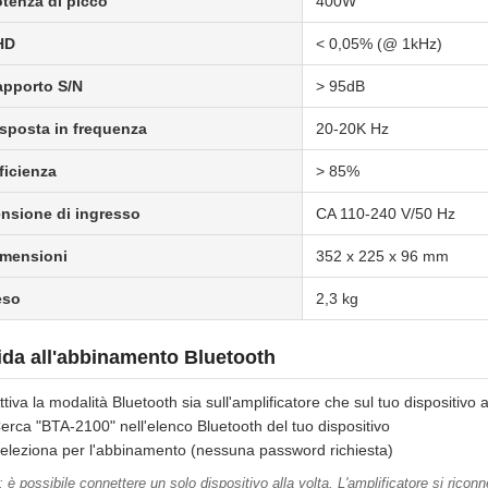
tenza di picco
400W
HD
< 0,05% (@ 1kHz)
apporto S/N
> 95dB
sposta in frequenza
20-20K Hz
ficienza
> 85%
nsione di ingresso
CA 110-240 V/50 Hz
imensioni
352 x 225 x 96 mm
eso
2,3 kg
da all'abbinamento Bluetooth
ttiva la modalità Bluetooth sia sull'amplificatore che sul tuo dispositivo 
erca "BTA-2100" nell'elenco Bluetooth del tuo dispositivo
eleziona per l'abbinamento (nessuna password richiesta)
 è possibile connettere un solo dispositivo alla volta. L'amplificatore si ricon