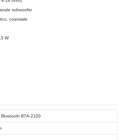
a 4-16 ohm)
canale subwoofer
tico, coassiale
0,5 W
o Bluetooth BTA-2100
m