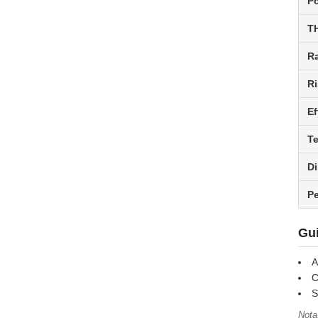
Po
T
R
Ri
Ef
Te
D
P
Gui
A
C
S
Nota: