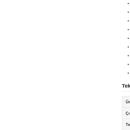
Tek
Ür
Çı
T