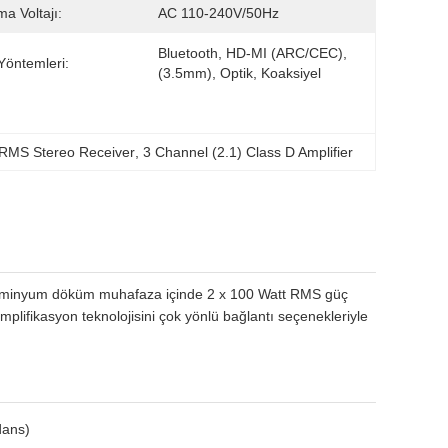
ma Voltajı:
AC 110-240V/50Hz
Bluetooth, HD-MI (ARC/CEC), 
 Yöntemleri:
(3.5mm), Optik, Koaksiyel
 RMS Stereo Receiver
, 
3 Channel (2.1) Class D Amplifier
ir alüminyum döküm muhafaza içinde 2 x 100 Watt RMS güç
plifikasyon teknolojisini çok yönlü bağlantı seçenekleriyle
dans)