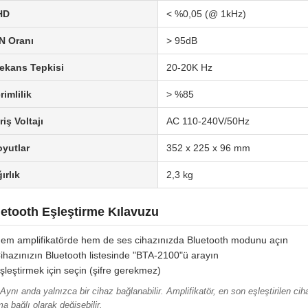
HD
< %0,05 (@ 1kHz)
N Oranı
> 95dB
ekans Tepkisi
20-20K Hz
rimlilik
> %85
riş Voltajı
AC 110-240V/50Hz
yutlar
352 x 225 x 96 mm
ırlık
2,3 kg
etooth Eşleştirme Kılavuzu
em amplifikatörde hem de ses cihazınızda Bluetooth modunu açın
ihazınızın Bluetooth listesinde "BTA-2100"ü arayın
şleştirmek için seçin (şifre gerekmez)
 Aynı anda yalnızca bir cihaz bağlanabilir. Amplifikatör, en son eşleştirilen ci
a bağlı olarak değişebilir.