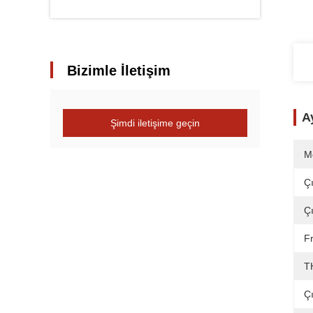
Bizimle İletişim
Ay
Şimdi iletişime geçin
M
Çı
Ç
Fr
T
Çı