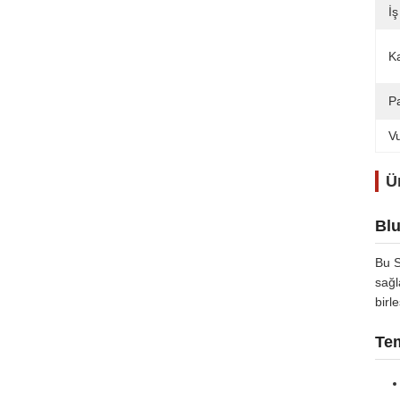
İş
Ka
P
V
Ü
Blu
Bu S
sağl
birle
Tem