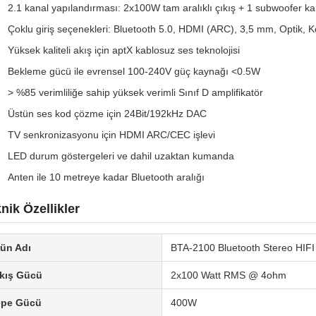
2.1 kanal yapılandırması: 2x100W tam aralıklı çıkış + 1 subwoofer ka
Çoklu giriş seçenekleri: Bluetooth 5.0, HDMI (ARC), 3,5 mm, Optik, K
Yüksek kaliteli akış için aptX kablosuz ses teknolojisi
Bekleme gücü ile evrensel 100-240V güç kaynağı <0.5W
> %85 verimliliğe sahip yüksek verimli Sınıf D amplifikatör
Üstün ses kod çözme için 24Bit/192kHz DAC
TV senkronizasyonu için HDMI ARC/CEC işlevi
LED durum göstergeleri ve dahil uzaktan kumanda
Anten ile 10 metreye kadar Bluetooth aralığı
nik Özellikler
ün Adı
BTA-2100 Bluetooth Stereo HIFI 
kış Gücü
2x100 Watt RMS @ 4ohm
epe Gücü
400W