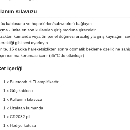
lanım Kılavuzu
üç kablosunu ve hoparlörleri/subwoofer'ı bağlayın
çma - ünite en son kullanılan giriş moduna girecektir
zaktan kumanda veya ön panel düğmesi aracılığıyla giriş kaynağını se
erektiği gibi sesi ayarlayın
nite, 15 dakika hareketsizlikten sonra otomatik bekleme özelliğine sahip
şırı ısınma koruması içerir (85°C'de etkinleşir)
et İçeriği
1 x Bluetooth HIFI amplifikatör
1 x Güç kablosu
1 x Kullanım kılavuzu
1 x Uzaktan kumanda
1 x CR2032 pil
1 x Hediye kutusu