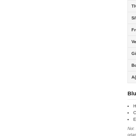
T
S/
Fr
Ve
Gi
Bo
Ağ
Blu
H
C
E
Not:
ortam