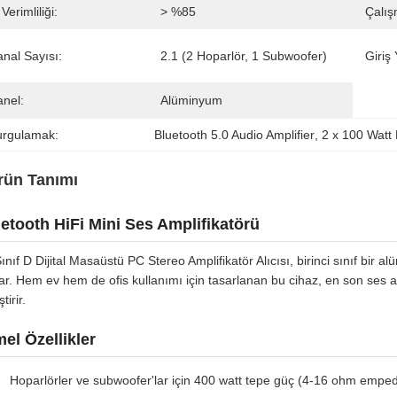
 Verimliliği:
> %85
Çalış
nal Sayısı:
2.1 (2 Hoparlör, 1 Subwoofer)
Giriş
anel:
Alüminyum
urgulamak:
Bluetooth 5.0 Audio Amplifier
, 
2 x 100 Watt
rün Tanımı
etooth HiFi Mini Ses Amplifikatörü
ınıf D Dijital Masaüstü PC Stereo Amplifikatör Alıcısı, birinci sınıf b
ar. Hem ev hem de ofis kullanımı için tasarlanan bu cihaz, en son ses am
ştirir.
el Özellikler
Hoparlörler ve subwoofer'lar için 400 watt tepe güç (4-16 ohm empe