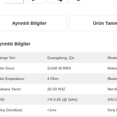
Ayrıntılı Bilgiler
Ürün Tanı
rıntılı Bilgiler
enşe Yeri
Guangdong, Çin
Mode
ktı Gücü:
2x100 W RMS
Maks
ıktı Empedansı:
4 Ohm
Bluet
ekans Yanıtı:
20-20 KHZ
Net Ağ
HD:
<% 0.05 (@ 1kHz)
S/N O
kış Gürültüsü:
<1mv
Giriş