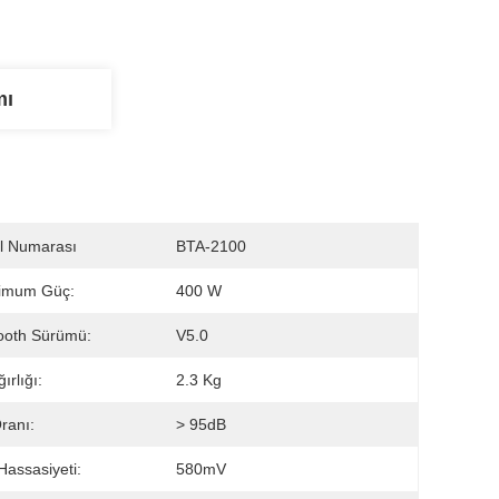
mı
l Numarası
BTA-2100
imum Güç:
400 W
ooth Sürümü:
V5.0
ırlığı:
2.3 Kg
ranı:
> 95dB
 Hassasiyeti:
580mV