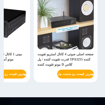
صفحه اصلی صوتی 4 کانال استریو تقویت
مینی 1 کانا
کننده TPA3255 قدرت تقویت کننده / پل
کلاس D مونو تقویت کننده
بهترین قیمت رو بدست بیار
بهترین قیمت رو بدس