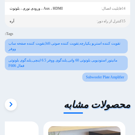
14قابلیت اتصال:
Aux ، HDMI ، ورودی نوری ، بلوتوث
15کنترل از راه دور:
آره
Tags:
تقویت کننده استریو یکپارچه,تقویت کننده صوتی hifi,تقویت کننده صفحه ساب
ووفر
مانیتور استودیویی بلوتوثی 60 واتی,بلندگوی ووفر 6.5 اینچی,بلندگوی بلوتوثی
فعال F606
Subwoofer Plate Amplifier
محصولات مشابه