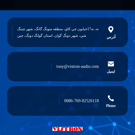
نه، نه17خيابون جي کاي، منطقه سونگ گانگ، شهر چينگ
شي، شهر دونگ گوان، استان گوانگ دونگ، چين
آدرس
tony@vistron-audio.com
ایمیل
0086-769-82526118
Phone