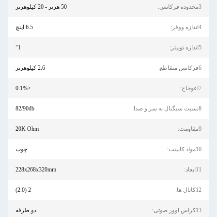
3محدوده فرکانس:
50 هرتز - 20 کیلوهرتز
4اندازه ووفر:
6.5 اینچ
5اندازه توییتر:
1"
6فرکانس متقاطع:
2.6 کیلوهرتز
7اعوجاج:
<0.1%
8نسبت سیگنال به سر و صدا:
82/90db
9مقاومت:
20K Ohm
10مواد کابینت:
چوب
11ابعاد:
228x268x320mm
12کانال ها:
2 (2.0)
13کراس اوور صوتی:
دو طرفه