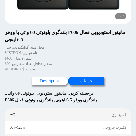
2
/
7
مانیتور استودیویی فعال F606 بلندگوی بلوتوثی 60 واتی با ووفر
6.5 اینچی
محل منبع: گوانگدونگ، چین
نام تجاری: VISTRON
شماره مدل: F606
مقدار حداقل تعداد سفارش: 300
قیمت: $86.80-91.50
جزئیات
Description
برجسته کردن:
مانیتور استودیویی بلوتوثی 60 واتی
,
بلندگوی ووفر 6.5 اینچی
,
بلندگوی بلوتوثی فعال F606
1منبع برق:
AC
2قدرت خروجی:
60w/120w