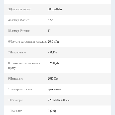
3Диапазон частот:
50hz-20khz
4Размер Woofer:
6.5"
5Размер Tweeter:
1"
6Частота разделения каналов:
20,6 кГц
7Извращение:
< 0,1%
8Соотношение сигнала к
82/90 дБ
шуму:
9Импеданс:
20K Ом
10материал шкафа:
древесина
11Размеры:
228х268х320 мм
12Каналы:
2 (2,0)