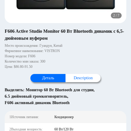
2
/
7
F606 Active Studio Monitor 60 Вт Bluetooth динамик с 6,5-
дюймовым вуфером
Место происхождения: Гуандун, Китай
Фирменное наименование: VISTRON
Номер модели: F606
Количество мин заказа: 300
Цена: $86.80-91.50
Деталь
Description
Выделить:
Монитор 60 Вт Bluetooth для студии
,
6.5 дюймовый громкоговоритель
,
F606 активный динамик Bluetooth
1Источник питания:
Кондиционер
2Выходная мощность:
60 Вт/120 Вт