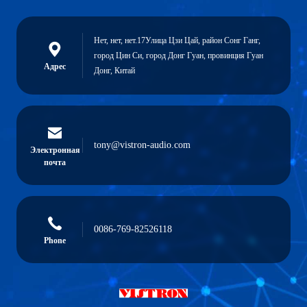
Нет, нет, нет.17Улица Цзи Цай, район Сонг Ганг,
город Цин Си, город Донг Гуан, провинция Гуан
Адрес
Донг, Китай
tony@vistron-audio.com
Электронная
почта
0086-769-82526118
Phone