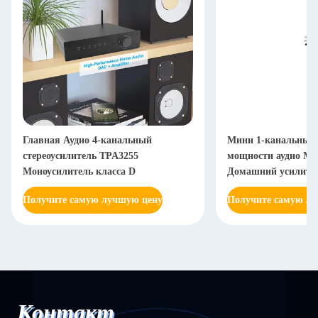
Главная Аудио 4-канальный
Мини 1-канальный 
стереоусилитель TPA3255
мощности аудио Мо
Моноусилитель класса D
Домашний усилител
Получите самую лучшую цену
Получите самую л
Контакт