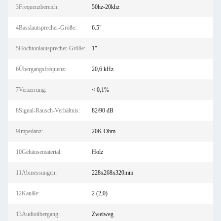
3Frequenzbereich:
50hz-20khz
4Basslautsprecher-Größe:
6.5"
5Hochtonlautsprecher-Größe:
1"
6Übergangsfrequenz:
20,6 kHz
7Verzerrung:
< 0,1%
8Signal-Rausch-Verhältnis:
82/90 dB
9Impedanz:
20K Ohm
10Gehäusematerial:
Holz
11Abmessungen:
228x268x320mm
12Kanäle:
2 (2,0)
13Audioübergang:
Zweiweg