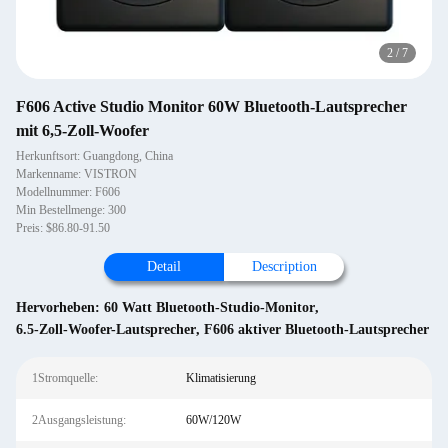
2
/
7
F606 Active Studio Monitor 60W Bluetooth-Lautsprecher
mit 6,5-Zoll-Woofer
Herkunftsort: Guangdong, China
Markenname: VISTRON
Modellnummer: F606
Min Bestellmenge: 300
Preis: $86.80-91.50
Detail
Description
Hervorheben:
60 Watt Bluetooth-Studio-Monitor
,
6.5-Zoll-Woofer-Lautsprecher
,
F606 aktiver Bluetooth-Lautsprecher
1Stromquelle:
Klimatisierung
2Ausgangsleistung:
60W/120W