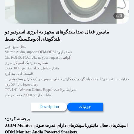
4
/
3
مانیتور فعال صدا بلندگوهای مجهز به انرژی استودیو دو
بلندگوهای آدیومکسینگ ضبط
محل منبع: چین
نام تجاری: Vistron Audio, support OEM/ODM
گواهی: CE, ROHS, FCC, UL, as your request
شماره مدل: یک اسپیکر سری
مقدار حداقل تعداد سفارش: 300 جفت
قیمت: قابل مذاکره
جزئیات بسته بندی: 1 جفت بلندگو در یک کارتن داخلی، سپس در یک کارتن بسته بندی شده است.
زمان تحویل: 40-50 روز
شرایط پرداخت: T/T، L/C، Western Union، Paypal
قابلیت ارائه: 20000 جفت در ماه
جزئیات
Description
برجسته کردن:
اسپیکرهای فعال مانیتور,اسپیکرهای دارای قدرت صوتی ODM Monitor
,
ODM Monitor Audio Powered Speakers