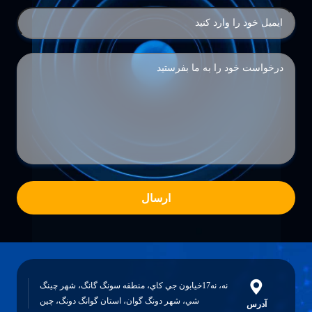
ارسال
نه، نه17خيابون جي کاي، منطقه سونگ گانگ، شهر چينگ
شي، شهر دونگ گوان، استان گوانگ دونگ، چين
آدرس