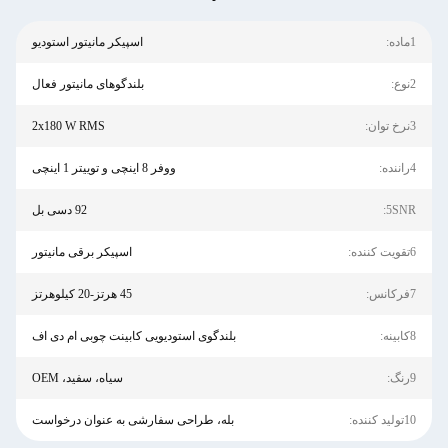
1ماده:
اسپیکر مانیتور استودیو
2نوع:
بلندگوهای مانیتور فعال
3نرخ توان:
2x180 W RMS
4راننده:
ووفر 8 اینچی و توییتر 1 اینچی
5SNR:
92 دسی بل
6تقویت کننده:
اسپیکر برقی مانیتور
7فرکانس:
45 هرتز-20 کیلوهرتز
8کابینه:
بلندگوی استودیویی کابینت چوبی ام دی اف
9رنگ:
سیاه، سفید، OEM
10تولید کننده:
بله، طراحی سفارشی به عنوان درخواست