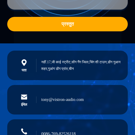
प्रस्तुत
नहीं.17,जी काई स्ट्रीट,सोंग गैंग जिला,चिंग शी टाउन,डोंग गुआन
शहर,गुआंग डोंग प्रांत,चीन
पता
tony@vistron-audio.com
ईमेल
0086-769-82526118