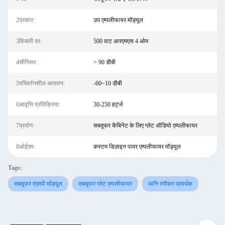
2प्रकार:
उप एम्पलीफायर मॉड्यूल
3बिजली दर:
500 वाट आरएमएस 4 ओम
4सीनियर:
> 90 डीबी
5परिवर्तनशील आयतन:
-60~10 डीबी
6आवृत्ति प्रतिक्रिया:
30-250 हर्ट्ज
7प्रयोग:
सबवूफर कैबिनेट के लिए प्लेट ऑडियो एम्पलीफायर
8ओईएम:
कस्टम डिज़ाइन पावर एम्पलीफायर मॉड्यूल
Tags:
सबवूफर एएमपी मॉड्यूल
सबवूफर प्लेट एम्पलीफायर
ध्वनि स्पीकर प्रवर्धक