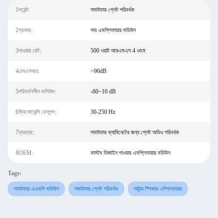
1পয়েন্ট:
সাবউফার প্লেট পরিবর্ধক
2প্রকার:
সাব এমপ্লিফায়ার মডিউল
3পাওয়ার রেট:
500 ওয়াট আরএমএস 4 ওহম
4এসএনআর:
>90dB
5পরিবর্তনশীল ভলিউম:
-60~10 dB
6ফ্রিকোয়েন্সি রেসপন্স:
30-250 Hz
7ব্যবহার:
সাবউফার ক্যাবিনেটের জন্য প্লেট অডিও পরিবর্ধক
8OEM:
কাস্টম ডিজাইন পাওয়ার এমপ্লিফায়ার মডিউল
Tags:
সাবউফার এএমপি মডিউল
সাবউফার প্লেট পরিবর্ধক
সাউন্ড স্পিকার এম্প্লিফায়ার