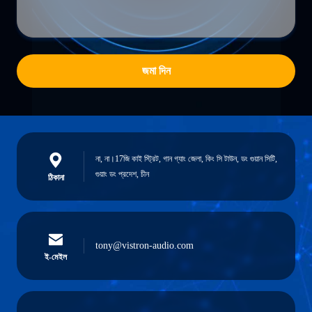
জমা দিন
না, না।17জি কাই স্ট্রিট, গান গ্যাং জেলা, কিং সি টাউন, ডং গুয়ান সিটি,
গুয়াং ডং প্রদেশ, চীন
ঠিকানা
tony@vistron-audio.com
ই-মেইল