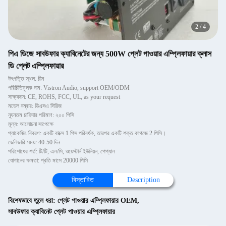
2
/
4
পিএ ডিজে সাবউফার ক্যাবিনেটের জন্য 500W প্লেট পাওয়ার এম্প্লিফায়ার ক্লাস
ডি প্লেট এম্প্লিফায়ার
উৎপত্তি স্থল: চীন
পরিচিতিমুলক নাম: Vistron Audio, support OEM/ODM
সাক্ষ্যদান: CE, ROHS, FCC, UL, as your request
মডেল নম্বার: ডিএসএ সিরিজ
ন্যূনতম চাহিদার পরিমাণ: ২০০ পিসি
মূল্য: আলোচনা সাপেক্ষে
প্যাকেজিং বিবরণ: একটি বাক্সে 1 পিস পরিবর্ধক, তারপর একটি শক্ত কাগজে 2 পিসি।
ডেলিভারি সময়: 40-50 দিন
পরিশোধের শর্ত: টি/টি, এল/সি, ওয়েস্টার্ন ইউনিয়ন, পেপ্যাল
যোগানের ক্ষমতা: প্রতি মাসে 20000 পিসি
বিস্তারিত
Description
বিশেষভাবে তুলে ধরা:
প্লেট পাওয়ার এম্প্লিফায়ার OEM
,
সাবউফার ক্যাবিনেট প্লেট পাওয়ার এম্প্লিফায়ার