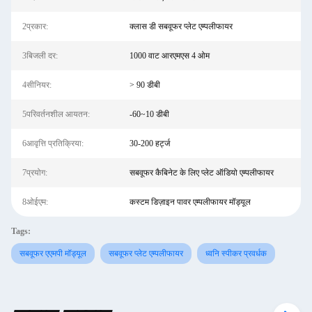
2प्रकार:
क्लास डी सबवूफर प्लेट एम्पलीफायर
3बिजली दर:
1000 वाट आरएमएस 4 ओम
4सीनियर:
> 90 डीबी
5परिवर्तनशील आयतन:
-60~10 डीबी
6आवृत्ति प्रतिक्रिया:
30-200 हर्ट्ज
7प्रयोग:
सबवूफर कैबिनेट के लिए प्लेट ऑडियो एम्पलीफायर
8ओईएम:
कस्टम डिज़ाइन पावर एम्पलीफायर मॉड्यूल
Tags:
सबवूफर एएमपी मॉड्यूल
सबवूफर प्लेट एम्पलीफायर
ध्वनि स्पीकर प्रवर्धक