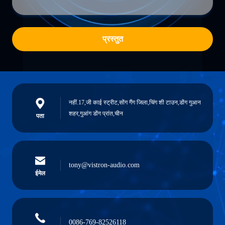
प्रस्तुत
नहीं.17,जी काई स्ट्रीट,सोंग गैंग जिला,चिंग शी टाउन,डोंग गुआन
शहर,गुआंग डोंग प्रांत,चीन
पता
tony@vistron-audio.com
ईमेल
0086-769-82526118