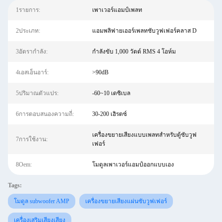
1รายการ:
เพาเวอร์แอมป์เพลท
2ประเภท:
แอมพลิฟายเออร์เพลทซับวูฟเฟอร์คลาส D
3อัตรากำลัง:
กำลังขับ 1,000 วัตต์ RMS 4 โอห์ม
4เอสเอ็นอาร์:
>90dB
5ปริมาณตัวแปร:
-60~10 เดซิเบล
6การตอบสนองความถี่:
30-200 เฮิรตซ์
เครื่องขยายเสียงแบบเพลทสำหรับตู้ซับวูฟ
7การใช้งาน:
เฟอร์
8Oem:
โมดูลเพาเวอร์แอมป์ออกแบบเอง
Tags:
โมดูล subwoofer AMP
เครื่องขยายเสียงแผ่นซับวูฟเฟอร์
เครื่องเสริมเสียงเสียง