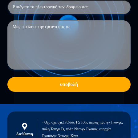
υποβολή
- Όχι, όχι, όχι.17Οδός Τζι Τσάι, περιοχή Σονγκ Γκανγκ,
πόλη Τσινγκ Σι, πόλη Ντονγκ Γκουάν, επαρχία
Διεύθυνση
Γκουάνγκ Ντονγκ, Κίνα