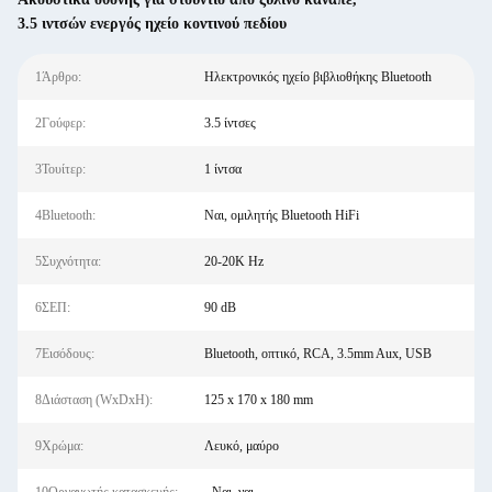
3.5 ιντσών ενεργός ηχείο κοντινού πεδίου
1Άρθρο:
Ηλεκτρονικός ηχείο βιβλιοθήκης Bluetooth
2Γούφερ:
3.5 ίντσες
3Τουίτερ:
1 ίντσα
4Bluetooth:
Ναι, ομιλητής Bluetooth HiFi
5Συχνότητα:
20-20K Hz
6ΣΕΠ:
90 dB
7Εισόδους:
Bluetooth, οπτικό, RCA, 3.5mm Aux, USB
8Διάσταση (WxDxH):
125 x 170 x 180 mm
9Χρώμα:
Λευκό, μαύρο