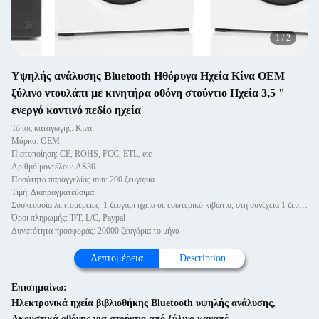
1
/
2
Υψηλής ανάλυσης Bluetooth Ηθόρυγα Ηχεία Κίνα OEM
ξύλινο ντουλάπι με κινητήρα οθόνη στούντιο Ηχεία 3,5 "
ενεργό κοντινό πεδίο ηχεία
Τόπος καταγωγής: Κίνα
Μάρκα: OEM
Πιστοποίηση: CE, ROHS, FCC, ETL, etc
Αριθμό μοντέλου: AS30
Ποσότητα παραγγελίας min: 200 ζευγάρια
Τιμή: Διαπραγματεύσιμα
Συσκευασία λεπτομέρειες: 1 ζευγάρι ηχεία σε εσωτερικό κιβώτιο, στη συνέχεια 1 ζευγάρι σε εξωτερικό κιβώτιο.
Όροι πληρωμής: T/T, L/C, Paypal
Δυνατότητα προσφοράς: 20000 ζευγάρια το μήνα
Λεπτομέρεια
Description
Επισημαίνω:
Ηλεκτρονικά ηχεία βιβλιοθήκης Bluetooth υψηλής ανάλυσης
,
Ακουστικά οθόνης για στούντιο από ξύλινο καναπέ
,