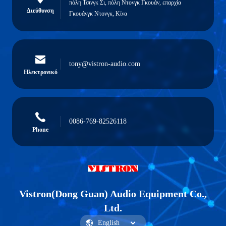
πόλη Τσινγκ Σι, πόλη Ντονγκ Γκουάν, επαρχία
Διεύθυνση
Γκουάνγκ Ντονγκ, Κίνα
tony@vistron-audio.com
Ηλεκτρονικό
0086-769-82526118
Phone
Vistron(Dong Guan) Audio Equipment Co.,
Ltd.