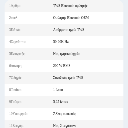
1Άρθρο:
TWS Bluetooth ομιλητής
2στυλ:
Ομιλητής Bluetooth OEM
3Ειδικό:
Ασύρματοι ηχεία TWS
4Συχνότητα:
50-20K Hz
5Ενισχυτής:
Ναι, ηχητικοί ηχεία
6Δύναμη:
200 W RMS
7Οδηγός:
Συνοξικός ηχείο TWS
8Τουίτερ:
1 ίντσα
9Γούφερ:
5,25 ίντσες
10Υπουργείο:
Άλλες συσκευές
11Ζευγάρι:
Ναι, 2 μεγάφωνα