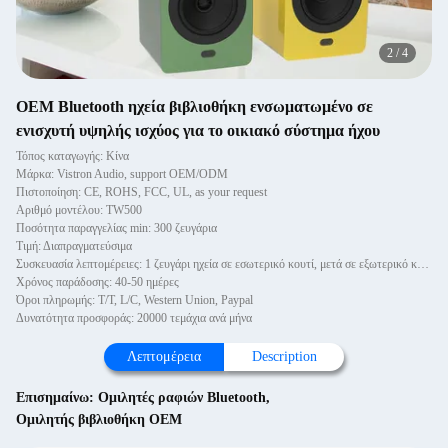
2
/
4
OEM Bluetooth ηχεία βιβλιοθήκη ενσωματωμένο σε
ενισχυτή υψηλής ισχύος για το οικιακό σύστημα ήχου
Τόπος καταγωγής: Κίνα
Μάρκα: Vistron Audio, support OEM/ODM
Πιστοποίηση: CE, ROHS, FCC, UL, as your request
Αριθμό μοντέλου: TW500
Ποσότητα παραγγελίας min: 300 ζευγάρια
Τιμή: Διαπραγματεύσιμα
Συσκευασία λεπτομέρειες: 1 ζευγάρι ηχεία σε εσωτερικό κουτί, μετά σε εξωτερικό κουτί.
Χρόνος παράδοσης: 40-50 ημέρες
Όροι πληρωμής: T/T, L/C, Western Union, Paypal
Δυνατότητα προσφοράς: 20000 τεμάχια ανά μήνα
Λεπτομέρεια
Description
Επισημαίνω:
Ομιλητές ραφιών Bluetooth
,
Ομιλητής βιβλιοθήκη OEM