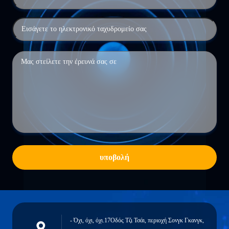
υποβολή
- Όχι, όχι, όχι.17Οδός Τζι Τσάι, περιοχή Σονγκ Γκανγκ,