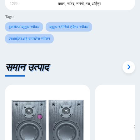
12रंग:
काला, सफेद, नारंगी, हरा, ओईएम
Tags:
बुकशेल्फ ब्लूटूथ स्पीकर
ब्लूटूथ स्टीरियो एक्टिव स्पीकर
एचआईएफआई वायरलेस स्पीकर
समान उत्पाद