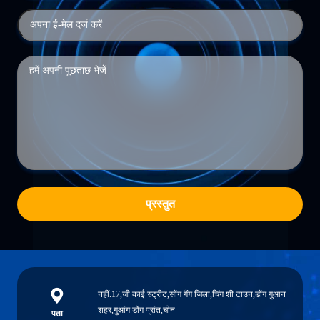
प्रस्तुत
नहीं.17,जी काई स्ट्रीट,सोंग गैंग जिला,चिंग शी टाउन,डोंग गुआन
शहर,गुआंग डोंग प्रांत,चीन
पता