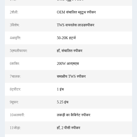
2शैली:
OEM संचालित ब्लूटूथ स्पीकर
3विशेष:
TWS वायरलेस लाउडस्पीकर
4आवृत्ति:
50-20K हर्ट्ज
5एम्पलीफायर:
हाँ, संचालित स्पीकर
6शक्ति:
200W आरएमएस
7चालक:
समाक्षीय TWS स्पीकर
8ट्वीटर:
1 इंच
9वूफर:
5.25 इंच
10अलमारी:
लकड़ी का कैबिनेट स्पीकर
11जोड़ा:
हाँ, 2 पीसी स्पीकर