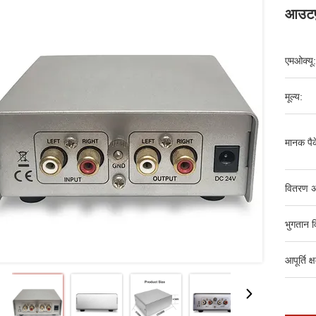
आउटप
एमओक्यू:
मूल्य:
मानक पैक
वितरण अ
भुगतान व
आपूर्ति क्