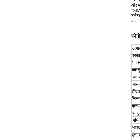
और फर
*SIMP
टर्नट
करने 
फोनो
उत्प
प्रक
1 kH
कारत
आवृत्
आरआ
टीए
सिग्
क्रॉ
इनपु
अधिक
आउटप
इनपु