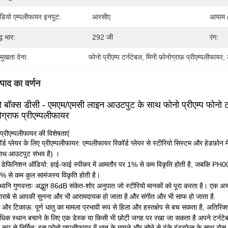
ियो एम्पलीफायर इनपुट:
आरसीए
आयाम (
्ध भार:
292 जी
रंग:
रमुखता देना:
फोनो प्रीएम्प टर्नटेबल
, 
मिनी फ़ोनोग्राफ़ प्रीएम्पलीफायर
, 
्पाद का वर्णन
 बॉक्स डीसी - एमएम/एमसी लाइन आउटपुट के साथ फोनो प्रीएम्प फोनो टर्न
ग्राफ प्रीएम्पलीफायर
प्रीएम्पलीफायर की विशेषताएं
ॉर्ड प्लेयर के लिए प्रीएम्पलीफायर: एम्पलीफायर रिकॉर्ड प्लेयर से स्टीरियो सिस्टम और हेडफ़
ाथ आउटपुट संभव है) ।
 डेफिनिशन ऑडियो: हाई-फाई स्पीकर में आमतौर पर 1% से कम विकृति होती है, जबकि PH002 
% से कम कुल सामंजस्य विकृति होती है।
ध ध्वनि गुणवत्ताः अद्भुत 86dB संकेत-शोर अनुपात जो स्टीरियो मानकों को पूरा करता है। एक अच्छा 
शराबे से आपकी सुनना और भी आरामदायक हो जाता है और संगीत और भी साफ हो जाता है.
 और टिकाऊ: पूर्ण धातु का मामला प्रभावी रूप से हिला और हस्तक्षेप से बच सकता है, अतिरिक्
िक स्थान बचाने के लिए एक डेस्क या किसी भी छोटी जगह पर रखा जा सकता है अपने टर्नटे
 रूप से निर्मितः इस फोनो एम्पलीफायर में धातु के मामले और सोने से ढंके इंटरफेस के साथ ठोस र