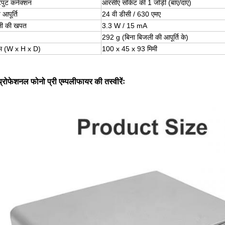
ुट कनेक्शन
आरसीए सॉकेट की 1 जोड़ी (बाएं/दाएं)
त आपूर्ति
24 वी डीसी / 630 एमए
ली की खपत
3.3 W / 15 mA
292 g (बिना बिजली की आपूर्ति के)
म (W x H x D)
100 x 45 x 93 मिमी
प्रोफेशनल फोनो प्री एम्पलीफायर की तस्वीरेंः