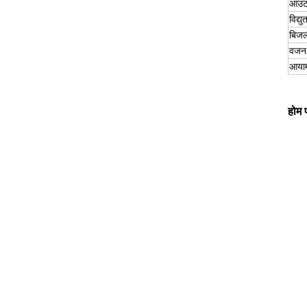
आउटप
विद्यु
बिज
वजन
आया
होम 