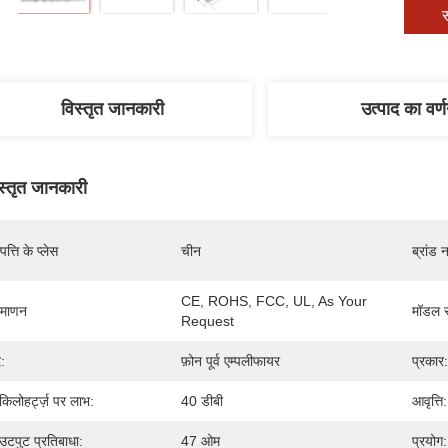
स
विस्तृत जानकारी
उत्पाद का वर्
स्तृत जानकारी
पत्ति के प्लेस
चीन
ब्रांड 
CE, ROHS, FCC, UL, As Your 
रमाणन
मॉडल स
Request
:
फ़ोन पूर्व एम्पलीफायर
प्रकार:
किलोहर्ट्ज़ पर लाभ:
40 डीबी
आवृत्ति:
टपुट प्रतिबाधा:
47 ओम
प्रयोग: