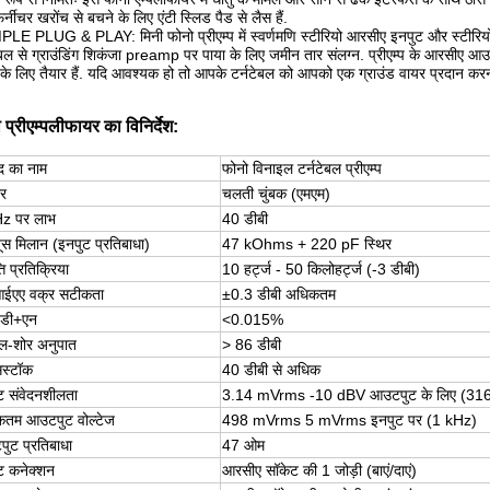
्नीचर खरोंच से बचने के लिए एंटी स्लिड पैड से लैस हैं.
LE PLUG & PLAY: मिनी फोनो प्रीएम्प में स्वर्णमणि स्टीरियो आरसीए इनपुट और स्टीरिय
ेबल से ग्राउंडिंग शिकंजा preamp पर पाया के लिए जमीन तार संलग्न. प्रीएम्प के आरसीए आ
के लिए तैयार हैं. यदि आवश्यक हो तो आपके टर्नटेबल को आपको एक ग्राउंड वायर प्रदान 
 प्रीएम्पलीफायर का विनिर्देश:
ाद का नाम
फोनो विनाइल टर्नटेबल प्रीएम्प
ार
चलती चुंबक (एमएम)
z पर लाभ
40 डीबी
ूस मिलान (इनपुट प्रतिबाधा)
47 kOhms + 220 pF स्थिर
ति प्रतिक्रिया
10 हर्ट्ज - 50 किलोहर्ट्ज (-3 डीबी)
ईएए वक्र सटीकता
±0.3 डीबी अधिकतम
चडी+एन
<0.015%
नल-शोर अनुपात
> 86 डीबी
सस्टॉक
40 डीबी से अधिक
ट संवेदनशीलता
3.14 mVrms -10 dBV आउटपुट के लिए (3
तम आउटपुट वोल्टेज
498 mVrms 5 mVrms इनपुट पर (1 kHz)
ुट प्रतिबाधा
47 ओम
ट कनेक्शन
आरसीए सॉकेट की 1 जोड़ी (बाएं/दाएं)