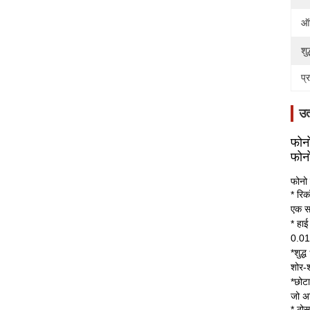
ऑड
शुद
प्
उत
फोनो
फोनो
फोनो 
* रिक
एक स
* हाई
0.01
*शुद्
शोर-
*छोटा
जो अध
* ठोस