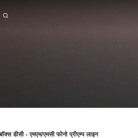
बॉक्स डीसी - एमएम/एमसी फोनो प्रीएम्प लाइन