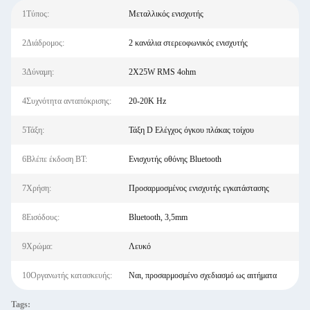
1Τύπος:
Μεταλλικός ενισχυτής
2Διάδρομος:
2 κανάλια στερεοφωνικός ενισχυτής
3Δύναμη:
2X25W RMS 4ohm
4Συχνότητα ανταπόκρισης:
20-20K Hz
5Τάξη:
Τάξη D Ελέγχος όγκου πλάκας τοίχου
6Βλέπε έκδοση BT:
Ενισχυτής οθόνης Bluetooth
7Χρήση:
Προσαρμοσμένος ενισχυτής εγκατάστασης
8Εισόδους:
Bluetooth, 3,5mm
9Χρώμα:
Λευκό
10Οργανωτής κατασκευής:
Ναι, προσαρμοσμένο σχεδιασμό ως αιτήματα
Tags: