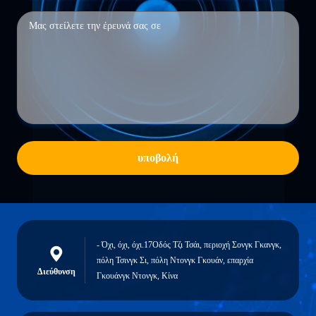
υποβολή
- Όχι, όχι, όχι.17Οδός Τζι Τσάι, περιοχή Σονγκ Γκανγκ,
πόλη Τσινγκ Σι, πόλη Ντονγκ Γκουάν, επαρχία
Διεύθυνση
Γκουάνγκ Ντονγκ, Κίνα