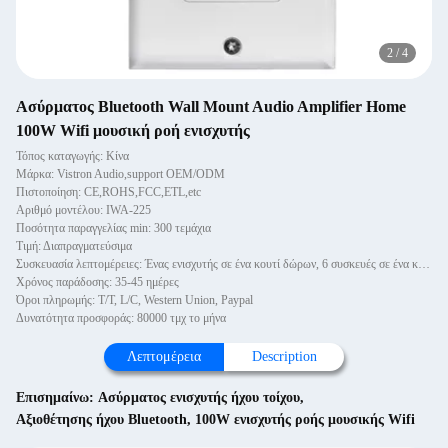
2
/
4
Ασύρματος Bluetooth Wall Mount Audio Amplifier Home
100W Wifi μουσική ροή ενισχυτής
Τόπος καταγωγής: Κίνα
Μάρκα: Vistron Audio,support OEM/ODM
Πιστοποίηση: CE,ROHS,FCC,ETL,etc
Αριθμό μοντέλου: IWA-225
Ποσότητα παραγγελίας min: 300 τεμάχια
Τιμή: Διαπραγματεύσιμα
Συσκευασία λεπτομέρειες: Ένας ενισχυτής σε ένα κουτί δώρων, 6 συσκευές σε ένα κουτί
Χρόνος παράδοσης: 35-45 ημέρες
Όροι πληρωμής: T/T, L/C, Western Union, Paypal
Δυνατότητα προσφοράς: 80000 τμχ το μήνα
Λεπτομέρεια
Description
Επισημαίνω:
Ασύρματος ενισχυτής ήχου τοίχου
,
Αξιοθέτησης ήχου Bluetooth
,
100W ενισχυτής ροής μουσικής Wifi