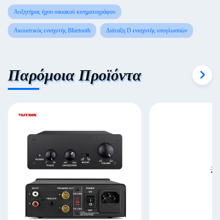
Αυξητήρας ήχου οικιακού κινηματογράφου
Ακουστικός ενισχυτής Bluetooth
Διάταξη D ενισχυτής υπογλωσσών
Παρόμοια Προϊόντα