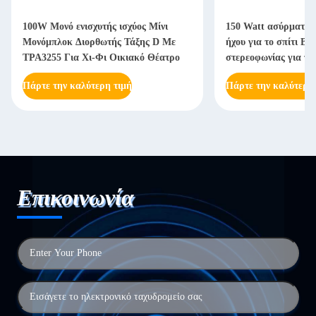
100W Μονό ενισχυτής ισχύος Μίνι
150 Watt ασύρματο 
Μονόμπλοκ Διορθωτής Τάξης D Με
ήχου για το σπίτι Bl
TPA3255 Για Χι-Φι Οικιακό Θέατρο
στερεοφωνίας για το 
Πάρτε την καλύτερη τιμή
Πάρτε την καλύτερη
Επικοινωνία