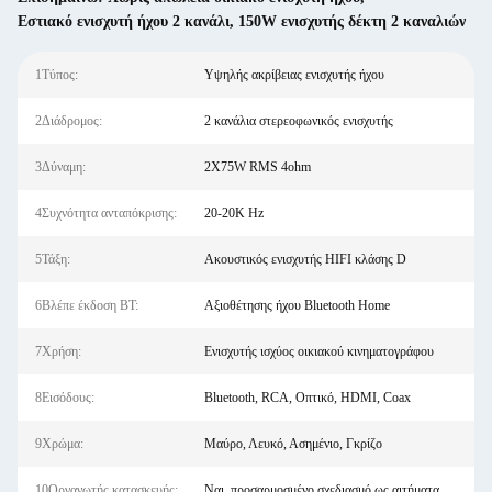
Εστιακό ενισχυτή ήχου 2 κανάλι
,
150W ενισχυτής δέκτη 2 καναλιών
1Τύπος:
Υψηλής ακρίβειας ενισχυτής ήχου
2Διάδρομος:
2 κανάλια στερεοφωνικός ενισχυτής
3Δύναμη:
2X75W RMS 4ohm
4Συχνότητα ανταπόκρισης:
20-20K Hz
5Τάξη:
Ακουστικός ενισχυτής HIFI κλάσης D
6Βλέπε έκδοση BT:
Αξιοθέτησης ήχου Bluetooth Home
7Χρήση:
Ενισχυτής ισχύος οικιακού κινηματογράφου
8Εισόδους:
Bluetooth, RCA, Οπτικό, HDMI, Coax
9Χρώμα:
Μαύρο, Λευκό, Ασημένιο, Γκρίζο
10Οργανωτής κατασκευής:
Ναι, προσαρμοσμένο σχεδιασμό ως αιτήματα