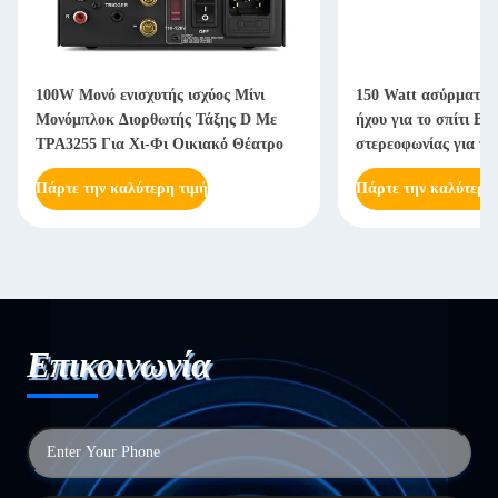
100W Μονό ενισχυτής ισχύος Μίνι
150 Watt ασύρματο 
Μονόμπλοκ Διορθωτής Τάξης D Με
ήχου για το σπίτι Bl
TPA3255 Για Χι-Φι Οικιακό Θέατρο
στερεοφωνίας για το 
Πάρτε την καλύτερη τιμή
Πάρτε την καλύτερη
Επικοινωνία