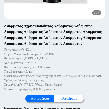
2
/
4
Ασύρματος Αχρησιμοποίητος Ασύρματος Ασύρματος
Ασύρματος Ασύρματος Ασύρματος Ασύρματος Ασύρματος
Ασύρματος Ασύρματος Ασύρματος Ασύρματος Ασύρματος
Ασύρματος Ασύρματος Ασύρματος Ασύρματος
Τόπος καταγωγής: Κίνα
Μάρκα: Vistron Audio,support OEM/ODM
Πιστοποίηση: CE,ROHS,FCC,ETL,etc
Αριθμό μοντέλου: ΑMP-150
Ποσότητα παραγγελίας min: 300 τεμάχια
Τιμή: Διαπραγματεύσιμα
Συσκευασία λεπτομέρειες: Ένας ενισχυτής σε ένα κουτί δώρων, 6 συσκευές σε ένα κουτί
Χρόνος παράδοσης: 35-45 ημέρες
Όροι πληρωμής: T/T, L/C, Western Union, Paypal
Δυνατότητα προσφοράς: 80000 τμχ το μήνα
Λεπτομέρεια
Description
Επισημαίνω:
Χωρίς απώλεια οικιακό ενισχυτή ήχου
,