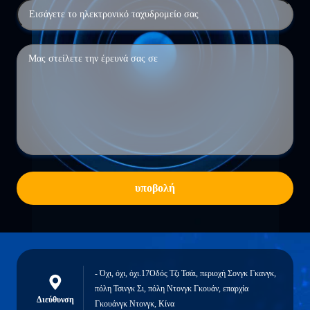
υποβολή
- Όχι, όχι, όχι.17Οδός Τζι Τσάι, περιοχή Σονγκ Γκανγκ,
πόλη Τσινγκ Σι, πόλη Ντονγκ Γκουάν, επαρχία
Διεύθυνση
Γκουάνγκ Ντονγκ, Κίνα