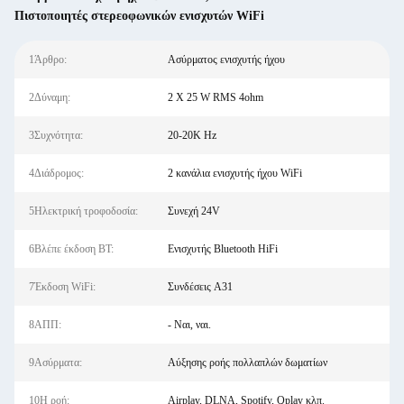
Πιστοποιητές στερεοφωνικών ενισχυτών WiFi
1Άρθρο:
Ασύρματος ενισχυτής ήχου
2Δύναμη:
2 X 25 W RMS 4ohm
3Συχνότητα:
20-20K Hz
4Διάδρομος:
2 κανάλια ενισχυτής ήχου WiFi
5Ηλεκτρική τροφοδοσία:
Συνεχή 24V
6Βλέπε έκδοση BT:
Ενισχυτής Bluetooth HiFi
7Έκδοση WiFi:
Συνδέσεις A31
8ΑΠΠ:
- Ναι, ναι.
9Ασύρματα:
Αύξησης ροής πολλαπλών δωματίων
10Η ροή:
Airplay, DLNA, Spotify, Qplay κλπ.