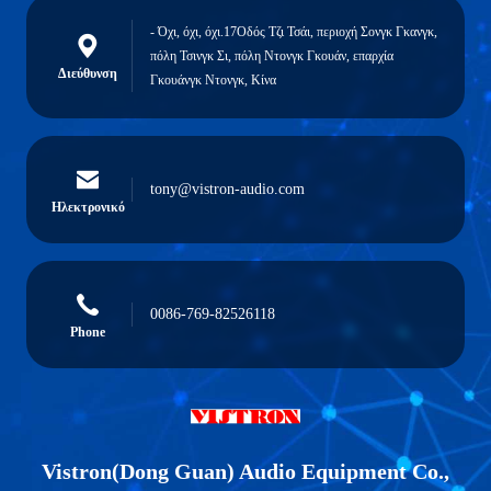
- Όχι, όχι, όχι.17Οδός Τζι Τσάι, περιοχή Σονγκ Γκανγκ,
πόλη Τσινγκ Σι, πόλη Ντονγκ Γκουάν, επαρχία
Διεύθυνση
Γκουάνγκ Ντονγκ, Κίνα
tony@vistron-audio.com
Ηλεκτρονικό
0086-769-82526118
Phone
Vistron(Dong Guan) Audio Equipment Co.,