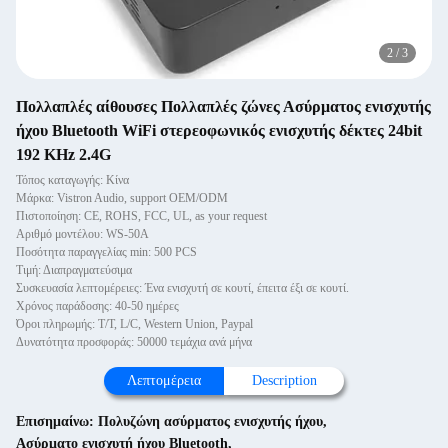
2
/
3
Πολλαπλές αίθουσες Πολλαπλές ζώνες Ασύρματος ενισχυτής
ήχου Bluetooth WiFi στερεοφωνικός ενισχυτής δέκτες 24bit
192 KHz 2.4G
Τόπος καταγωγής: Κίνα
Μάρκα: Vistron Audio, support OEM/ODM
Πιστοποίηση: CE, ROHS, FCC, UL, as your request
Αριθμό μοντέλου: WS-50A
Ποσότητα παραγγελίας min: 500 PCS
Τιμή: Διαπραγματεύσιμα
Συσκευασία λεπτομέρειες: Ένα ενισχυτή σε κουτί, έπειτα έξι σε κουτί.
Χρόνος παράδοσης: 40-50 ημέρες
Όροι πληρωμής: T/T, L/C, Western Union, Paypal
Δυνατότητα προσφοράς: 50000 τεμάχια ανά μήνα
Λεπτομέρεια
Description
Επισημαίνω:
Πολυζώνη ασύρματος ενισχυτής ήχου
,
Ασύρματο ενισχυτή ήχου Bluetooth
,