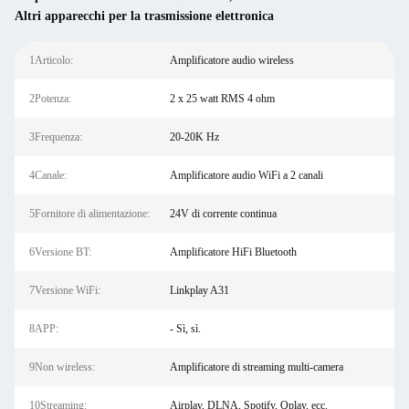
Altri apparecchi per la trasmissione elettronica
1Articolo:
Amplificatore audio wireless
2Potenza:
2 x 25 watt RMS 4 ohm
3Frequenza:
20-20K Hz
4Canale:
Amplificatore audio WiFi a 2 canali
5Fornitore di alimentazione:
24V di corrente continua
6Versione BT:
Amplificatore HiFi Bluetooth
7Versione WiFi:
Linkplay A31
8APP:
- Sì, sì.
9Non wireless:
Amplificatore di streaming multi-camera
10Streaming:
Airplay, DLNA, Spotify, Qplay, ecc.