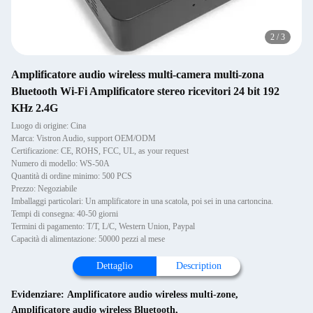
2
/
3
Amplificatore audio wireless multi-camera multi-zona
Bluetooth Wi-Fi Amplificatore stereo ricevitori 24 bit 192
KHz 2.4G
Luogo di origine: Cina
Marca: Vistron Audio, support OEM/ODM
Certificazione: CE, ROHS, FCC, UL, as your request
Numero di modello: WS-50A
Quantità di ordine minimo: 500 PCS
Prezzo: Negoziabile
Imballaggi particolari: Un amplificatore in una scatola, poi sei in una cartoncina.
Tempi di consegna: 40-50 giorni
Termini di pagamento: T/T, L/C, Western Union, Paypal
Capacità di alimentazione: 50000 pezzi al mese
Dettaglio
Description
Evidenziare:
Amplificatore audio wireless multi-zone
,
Amplificatore audio wireless Bluetooth
,