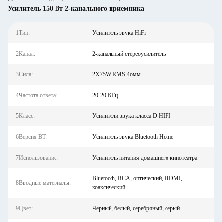
Усилитель 150 Вт 2-канального приемника
1Тип:
Усилитель звука HiFi
2Канал:
2-канальный стереоусилитель
3Сила:
2X75W RMS 4омм
4Частота ответа:
20-20 КГц
5Класс:
Усилители звука класса D HIFI
6Версия BT:
Усилитель звука Bluetooth Home
7Использование:
Усилитель питания домашнего кинотеатра
Bluetooth, RCA, оптический, HDMI,
8Вводные материалы:
коаксический
9Цвет:
Черный, белый, серебряный, серый