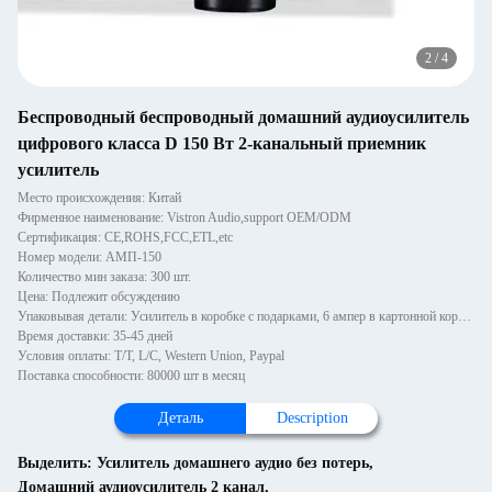
2
/
4
Беспроводный беспроводный домашний аудиоусилитель
цифрового класса D 150 Вт 2-канальный приемник
усилитель
Место происхождения: Китай
Фирменное наименование: Vistron Audio,support OEM/ODM
Сертификация: CE,ROHS,FCC,ETL,etc
Номер модели: АМП-150
Количество мин заказа: 300 шт.
Цена: Подлежит обсуждению
Упаковывая детали: Усилитель в коробке с подарками, 6 ампер в картонной коробке
Время доставки: 35-45 дней
Условия оплаты: T/T, L/C, Western Union, Paypal
Поставка способности: 80000 шт в месяц
Деталь
Description
Выделить:
Усилитель домашнего аудио без потерь
,
Домашний аудиоусилитель 2 канал
,