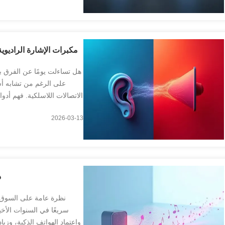
مكبرات الإشارة الراديوي
هل تساءلت يومًا عن الفرق ب
على الرغم من تشابه أسم
الاتصالات اللاسلكية. فهم أدو
الخاصة بك. م
2026-03-13
د
نظرة عامة على السوق ش
سريعًا في السنوات الأخير
واعتماد الهواتف الذكية، وز