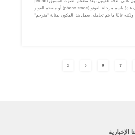
في سعينا لتحقيق تشغيل عالي الدقة للفينيل، يعد مضخم الصوت المسبق (phono
preamplifier)، المعروف عادةً باسم مرحلة الفونو (phono stage) أو مضخم الفونو
ا حاسمًا ولكنه غالبًا ما يتم تجاهله. يعمل هذا المكون بمثابة "مترجم"
لدوارة، حيث يقوم بتضخيم ومعادلة الإشارات الكهربائي...
8
7
 الإخبارية