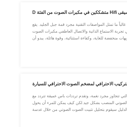
وت من الفئة D
باً ما تمثل المواصفات التقنية مجرد قمة جبل الجليد. يقع
 تجربة الاستماع الذاتية والاتصال العاطفي.مكبرات الصوت
تقدم تشويهات منخفضة للغاية، وكفاءة استثنائية، وقوة هائلة، يبدو أن
تلبي جميع المتطلبات المتطلبة.وغالبا ما يستبعدونها من أ...
لتركيب الاحترافي لمضخم الصوت الاحترافي للسيارة
تي تتجاوز مجرد نغمة، وتقدم ترددات باس عميقة تتردد مع
لصوتي المنصب بشكل جيد.لكن كيف يمكن للمرء أن يحول
 الدليل سيقوم بتحليل تثبيت الصوت الصوتي من خلال عدسة
تيار، الأسلاك، والتنسيق لمساعدتك على بناء نظام صوت ...