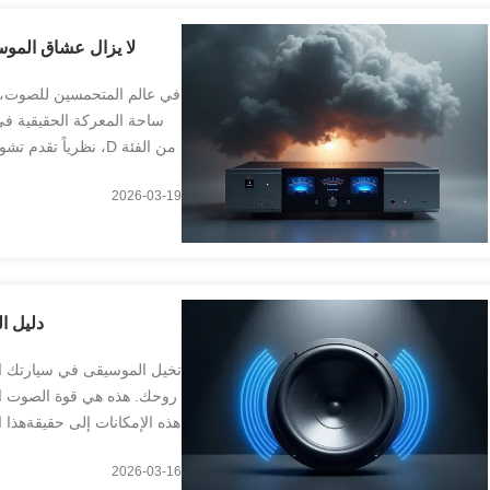
لا يزال عشاق الموسيقى Hifi متشككين في مكبرات الص
في عالم المتحمسين للصوت، غال
ساحة المعركة الحقيقية في
من الفئة D، نظرياً 
2026-03-19
دليل ا
تخيل الموسيقى في سيارتك ال
روحك. هذه هي قوة الصوت ا
هذه الإمكانات إلى حقيقةهذا
تحليلية، تغطي الاخ
2026-03-16