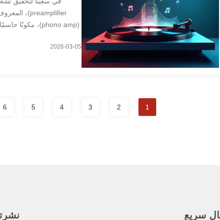
(phono amp)، مكونً
في نظام الأقراص ا
2026-03-05
6
5
4
3
2
1
ال سريع
نشرتنا